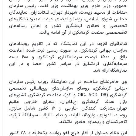
جمهور، وزیر علوم، وزیر بهداشت، وزیر نفت، رئیس سازمان
حفاظت از محیط زیست، شهردار تهران، استانداران، نمایندگان
مجلس شورای اسلامی، روسا و اعضای هیئت مدیره تشکل‌های
تخصصی و فعالان گردشگری کشور و اهالی رسانه‌های
تخصصصی صنعت گردشگری از آن ادامه یافت.
شالبافیان افزود:‌ در این نمایشگاه که در تقویم رویدادهای
سازمان جهانی گردشگری، به صورت رسمی ثبت شده، اطلاعات
بالغ بر ۱۵۰۰ فرصت سرمایه‌گذاری گردشگری و ۶۰۰ بسته
سرمایه‌گذاری گردشگری در سراسر کشور احصا‌ و در این
نمایشگاه ارائه شد.
وی خاطرنشان ساخت: در این نمایشگاه زوراب رئیس سازمان
جهانی گردشگری، روسای سازمان‌های بین‌المللی تخصصی
گردشگری (OIC، ACD، D8 و اکو)، مقامات گردشگری کشورهای
بازار هدف گردشگری ج.ا.ایران، سفرای خارجی مقیم
تهران،مشارکت کنندگان خارجی از ۱۲ کشور شامل مالزی،
روسیه، اندونزی، ونزوئلا، تایلند، ویتنام، تانزانیا، سریلانکا، ترکیه،
تاجیکستان و زیمباوه حضور داشتند.
این مقام مسئول از آغاز طرح لغو روادید یک‌طرفه با ۲۸ کشور