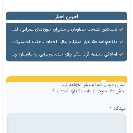
آخرین اخبار
نخستین نشست معاونان و مدیران حوزه‌های عمرانی، فنی، شهرسازی، محیط‌زیست، خدمات شهری و لجستیک ۱۸ منطقه آزاد در سال ۱۴۰۵ برگزار شد
تفاهم‌نامه ۵۰ هزار میلیارد ریالی احداث دهکده لجستیک ماکو امضا شد
آمادگی منطقه آزاد ماکو برای خدمت‌رسانی به عاشقان ولایت در آیین وداع و تشییع قائد امت
نظرات
نشانی ایمیل شما منتشر نخواهد شد.
بخش‌های موردنیاز علامت‌گذاری شده‌اند
*
دیدگاه
*