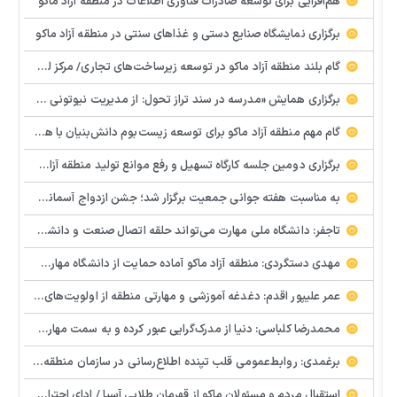
هم‌افزایی برای توسعه صادرات فناوری اطلاعات در منطقه آزاد ماکو
برگزاری نمایشگاه صنایع دستی و غذاهای سنتی در منطقه آزاد ماکو
گام بلند منطقه آزاد ماکو در توسعه زیرساخت‌های تجاری/ مرکز لجستیک مرزی بازرگان تصویب شد
️برگزاری همایش «مدرسه در سند تراز تحول: از مدیریت نیوتونی به رهبری کوانتومی» با مشارکت سازمان منطقه آزاد ماکو
گام مهم منطقه آزاد ماکو برای توسعه زیست‌بوم دانش‌بنیان با همکاری مرکز نوآوری و شتابدهنده‌های استارتاپ
برگزاری دومین جلسه کارگاه تسهیل و رفع موانع تولید منطقه آزاد ماکو
به مناسبت هفته جوانی جمعیت برگزار شد؛ جشن ازدواج آسمانی و ازدواج آسان در شهرستان پلدشت
تاجفر: دانشگاه ملی مهارت می‌تواند حلقه اتصال صنعت و دانشگاه باشد
مهدی دستگردی: منطقه آزاد ماکو آماده حمایت از دانشگاه مهارت‌محور است
عمر علیپور اقدم: دغدغه آموزشی و مهارتی منطقه از اولویت‌های اصلی ماست
محمدرضا کلباسی: دنیا از مدرک‌گرایی عبور کرده و به سمت مهارت حرکت می‌کند
برغمدی: روابط‌عمومی قلب تپنده اطلاع‌رسانی در سازمان منطقه آزاد ماکو است
استقبال مردم و مسئولان ماکو از قهرمان طلایی آسیا / ادای احترام ابوالفضل پیشه‌ور به شهدای گمنام