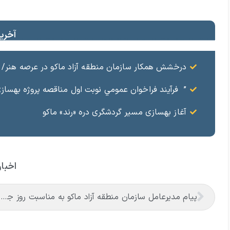
آخرین
درخشش همکار سازمان منطقه آزاد ماکو در عرصه هنر/ مست
” فرآيند فراخوان عمومي نوبت اول مناقصه پروژه بهسازي و آسفال
آغاز بهسازی مسیر گردشگری دره «رند» ماکو
اخبار
پیام مدیرعامل سازمان منطقه آزاد ماکو به مناسبت روز جهانی کارگر