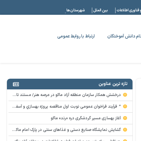
|
 فناوری اطلاعات
بین الملل
شهرستان ها
ام دانش آموختگان
ارتباط با روابط عمومی
تازه ترین عناوین
درخشش همکار سازمان منطقه آزاد ماکو در عرصه هنر/ مستند تاریخی «زری خانم» به کارگردانی احد عبادی رونمایی شد
” فرآيند فراخوان عمومي نوبت اول مناقصه پروژه بهسازي و آسفالت راه و پاركينگ مجموعه آب درماني شهرستان شوط منطقه آزاد ماكو “
آغاز بهسازی مسیر گردشگری دره «رند» ماکو
گشایش نمایشگاه صنایع دستی و غذاهای سنتی در پارک امام ماکو با محوریت توانمندسازی زنان