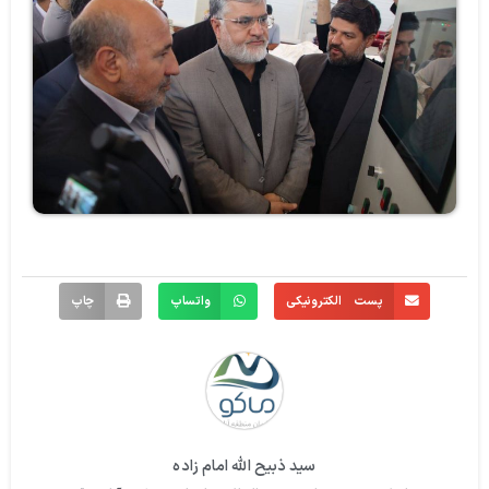
پست الکترونیکی
واتساپ
چاپ
سید ذبیح الله امام زاده