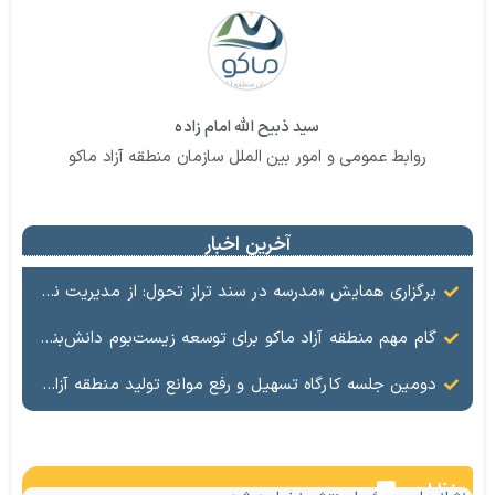
سید ذبیح الله امام زاده
روابط عمومی و امور بین الملل سازمان منطقه آزاد ماکو
آخرین اخبار
️برگزاری همایش «مدرسه در سند تراز تحول: از مدیریت نیوتونی به رهبری کوانتومی» با مشارکت سازمان منطقه آزاد ماکو
گام مهم منطقه آزاد ماکو برای توسعه زیست‌بوم دانش‌بنیان با همکاری مرکز نوآوری و شتابدهنده‌های استارتاپ
دومین جلسه کارگاه تسهیل و رفع موانع تولید منطقه آزاد ماکو با حضور معاون اقتصادی و سرمایه‌گذاری سازمان منطقه آزاد ماکو، فرماندار شهرستان شوط و جمعی از مسئولان منطقه‌ای و شهرستانی برگزار شد.
نظرات