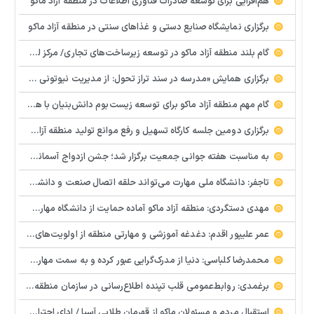
هم‌افزایی برای توسعه صادرات فناوری اطلاعات در منطقه آزاد ماکو
برگزاری نمایشگاه صنایع دستی و غذاهای سنتی در منطقه آزاد ماکو
گام بلند منطقه آزاد ماکو در توسعه زیرساخت‌های تجاری/ مرکز لجستیک مرزی بازرگان تصویب شد
️برگزاری همایش «مدرسه در سند تراز تحول: از مدیریت نیوتونی به رهبری کوانتومی» با مشارکت سازمان منطقه آزاد ماکو
گام مهم منطقه آزاد ماکو برای توسعه زیست‌بوم دانش‌بنیان با همکاری مرکز نوآوری و شتابدهنده‌های استارتاپ
برگزاری دومین جلسه کارگاه تسهیل و رفع موانع تولید منطقه آزاد ماکو
به مناسبت هفته جوانی جمعیت برگزار شد؛ جشن ازدواج آسمانی و ازدواج آسان در شهرستان پلدشت
تاجفر: دانشگاه ملی مهارت می‌تواند حلقه اتصال صنعت و دانشگاه باشد
مهدی دستگردی: منطقه آزاد ماکو آماده حمایت از دانشگاه مهارت‌محور است
عمر علیپور اقدم: دغدغه آموزشی و مهارتی منطقه از اولویت‌های اصلی ماست
محمدرضا کلباسی: دنیا از مدرک‌گرایی عبور کرده و به سمت مهارت حرکت می‌کند
برغمدی: روابط‌عمومی قلب تپنده اطلاع‌رسانی در سازمان منطقه آزاد ماکو است
استقبال مردم و مسئولان ماکو از قهرمان طلایی آسیا / ادای احترام ابوالفضل پیشه‌ور به شهدای گمنام