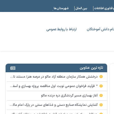
|
 فناوری اطلاعات
بین الملل
شهرستان ها
ام دانش آموختگان
ارتباط با روابط عمومی
تازه ترین عناوین
درخشش همکار سازمان منطقه آزاد ماکو در عرصه هنر/ مستند تاریخی «زری خانم» به کارگردانی احد عبادی رونمایی شد
” فرآيند فراخوان عمومي نوبت اول مناقصه پروژه بهسازي و آسفالت راه و پاركينگ مجموعه آب درماني شهرستان شوط منطقه آزاد ماكو “
آغاز بهسازی مسیر گردشگری دره «رند» ماکو
گشایش نمایشگاه صنایع دستی و غذاهای سنتی در پارک امام ماکو با محوریت توانمندسازی زنان