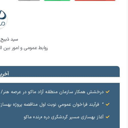
سید ذبیح ا
روابط عمومی و امور بین ال
آخرین
درخشش همکار سازمان منطقه آزاد ماکو در عرصه هنر/ مست
” فرآيند فراخوان عمومي نوبت اول مناقصه پروژه بهسازي و آسفال
آغاز بهسازی مسیر گردشگری دره «رند» ماکو