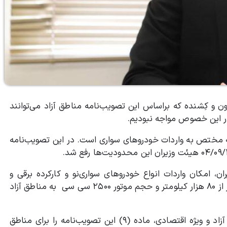
۲۸/۰۵/۱ معروف به مصوبه ون و کِشنده که براساس این تصویب‌نامه مناطق آزاد می‌توانند
در این خصوص مواجه نبودیم.
دوم؛ تصویب‌نامه هیئت وزیران مورخه ۲۳/۱۰/۱۴۰۲ که مختص به واردات خودروهای سواری است. در این تصویب‌نامه
 امکان واردات انواع خودروهای سواری‌نو و كاركرده برقی و
هيبريدی (برقی ـ بنزينی) با عمر كمتر از پنج‌سال، کارکرد کمتر از ۸۰ هزار کیلومتر و حجم موتور ۲۵۰۰ سی سی به مناطق آزاد
معاون اقتصادی و سرمایه‌گذاری دبیرخانه شورایعالی مناطق آزاد و ویژه اقتصادی، ماده (۹) این تصویب‌نامه را برای مناطق