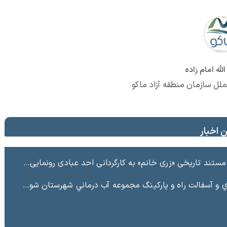
لله امام زاده
ملل سازمان منطقه آزاد ماکو
 اخبار
ند تاریخی «زری خانم» به کارگردانی احد عبادی رونمایی شد
ت راه و پاركينگ مجموعه آب درماني شهرستان شوط منطقه آزاد ماكو “