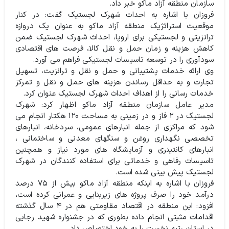
سازمان منطقه آزاد ماکو خبر داد.
فروزان با اشاره به احداث شهرک لجستیک گفت: در کنار
موقعیت استراتژیک منطقه آزاد ماکو به عنوان یک دروازه
ترانزیتی و لجستیکی برای اروپا، احداث شهرک لجستیک ضمن
کاهش هزینه و زمان حمل و نقل کالا، فرصت های اقتصادی
سودآوری را در توسعه تاسیسات لجستیکی فراهم می آورد.
وی ارائه خدمات پشتیبانی و حمل و نقل و ترانزیت، تسهیل
تجارت و به حداقل رساندن هزینه های حمل و نقل و تمرکز
خدمات رسانی را از اهداف احداث شهرک لجستیک عنوان کرد.
مدیر عامل سازمان منطقه آزاد ماکو اظهار کرد: شهرک
لجستیک در ۲ فاز و در زمینی به مساحت ۱۲۰ هکتار انجام می
شود که مراکزی از جمله انبارهای عمومی، سردخانه، انبارهای
تخصصی نگهداری روغن و سنگهای معدنی و ساختمانی ،
انبارهای کانتینری و آزمایشگاه های مورد نیاز و همچنین
تاسیسات رفاهی و خدماتی برای استفاده کنندگان در شهرک
لجستیک پیش بینی شده است.
فروزان با اشاره به اینکه منطقه آزاد ماکو بیش از ۷۵ درصد
درآمد خود را صرف پروژه های زیربنایی و عمرانی کرده است،
افزود: این منطقه در اقتصاد مقاومتی هم در ۴ سال گذشته
اقدامات مثبتی انجام داده بطوری که در جشنواره شهید رجایی
در استان رتبه نخست را به خود اختصاص داد.