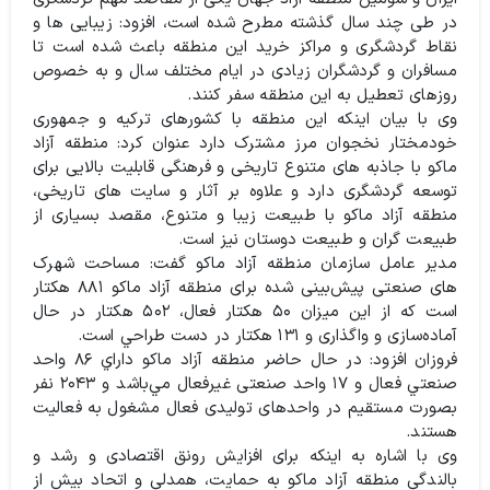
در طی چند سال گذشته مطرح شده است، افزود: زیبایی ها و
نقاط گردشگری و مراکز خرید این منطقه باعث شده است تا
مسافران و گردشگران زیادی در ایام مختلف سال و به خصوص
روزهای تعطیل به این منطقه سفر کنند.
وی با بیان اینکه این منطقه با کشورهای ترکیه و جمهوری
خودمختار نخجوان مرز مشترک دارد عنوان کرد: منطقه آزاد
ماکو با جاذبه های متنوع تاریخی و فرهنگی قابلیت بالایی برای
توسعه گردشگری دارد و علاوه بر آثار و سایت های تاریخی،
منطقه آزاد ماکو با طبیعت زیبا و متنوع، مقصد بسیاری از
طبیعت گران و طبیعت دوستان نیز است.
مدیر عامل سازمان منطقه آزاد ماکو گفت: مساحت شهرک
های صنعتی پیش‌بینی شده برای منطقه آزاد ماکو ۸۸۱ هکتار
است که از اين ميزان ۵۰ هکتار فعال، ۵۰۲ هکتار در حال
آماده‌سازی و واگذاری و ۱۳۱ هکتار در دست طراحي است.
فروزان افزود: در حال حاضر منطقه آزاد ماکو داراي ۸۶ واحد
صنعتي فعال و ۱۷ واحد صنعتی غیرفعال مي‌باشد و ۲۰۴۳ نفر
بصورت مستقیم در واحدهای تولیدی فعال مشغول به فعالیت
هستند.
وی با اشاره به اینکه برای افزایش رونق اقتصادی و رشد و
بالندگی منطقه آزاد ماکو به حمایت، همدلی و اتحاد بیش از