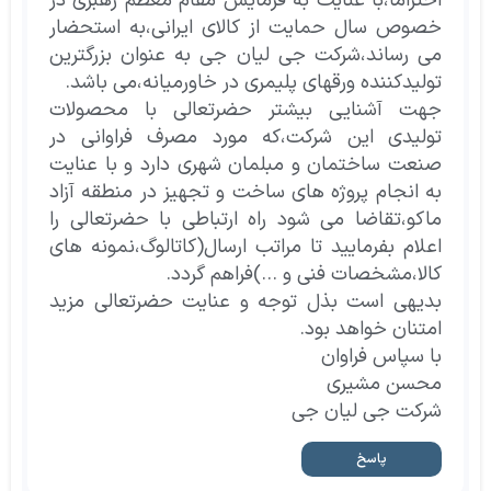
احتراما،با عنایت به فرمایش مقام معظم رهبری در
خصوص سال حمایت از کالای ایرانی،به استحضار
می رساند،شرکت جی لیان جی به عنوان بزرگترین
تولیدکننده ورقهای پلیمری در خاورمیانه،می باشد.
جهت آشنایی بیشتر حضرتعالی با محصولات
تولیدی این شرکت،که مورد مصرف فراوانی در
صنعت ساختمان و مبلمان شهری دارد و با عنایت
به انجام پروژه های ساخت و تجهیز در منطقه آزاد
ماکو،تقاضا می شود راه ارتباطی با حضرتعالی را
اعلام بفرمایید تا مراتب ارسال(کاتالوگ،نمونه های
کالا،مشخصات فنی و …)فراهم گردد.
بدیهی است بذل توجه و عنایت حضرتعالی مزید
امتنان خواهد بود.
با سپاس فراوان
محسن مشیری
شرکت جی لیان جی
پاسخ