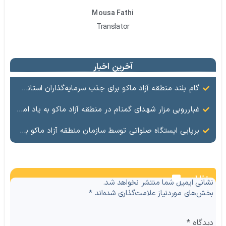
Mousa Fathi
Translator
آخرین اخبار
گام بلند منطقه آزاد ماکو برای جذب سرمایه‌گذاران استانی/ آغاز واگذاری زمین به واحدهای تولیدی در آینده نزدیک
غبارروبی مزار شهدای گمنام در منطقه آزاد ماکو به یاد امام خمینی (ره)، قیام ۱۵ خرداد و عید غدیر
️برپایی ایستگاه صلواتی توسط سازمان منطقه آزاد ماکو به مناسبت دهه امامت و ولایت و فرارسیدن عید بزرگ غدیر
نظرات
نشانی ایمیل شما منتشر نخواهد شد.
بخش‌های موردنیاز علامت‌گذاری شده‌اند
*
دیدگاه
*