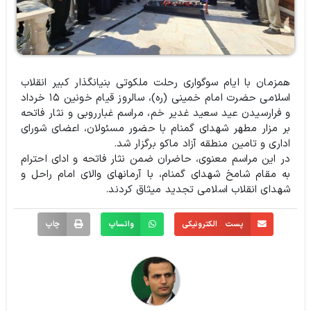
همزمان با ایام سوگواری رحلت ملکوتی بنیانگذار کبیر انقلاب
اسلامی حضرت امام خمینی (ره)، سالروز قیام خونین ۱۵ خرداد
و فرارسیدن عید سعید غدیر خم، مراسم غبارروبی و نثار فاتحه
بر مزار مطهر شهدای گمنام با حضور مسئولان، اعضای شورای
اداری و تامین منطقه آزاد ماکو برگزار شد.
️در این مراسم معنوی، حاضران ضمن نثار فاتحه و ادای احترام
به مقام شامخ شهدای گمنام، با آرمانهای والای امام راحل و
شهدای انقلاب اسلامی تجدید میثاق کردند.
پست الکترونیکی
واتساپ
چاپ