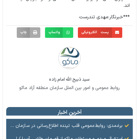
اند.
***خبرنگار:مهدی تندرست
پست الکترونیکی
واتساپ
چاپ
سید ذبیح الله امام زاده
روابط عمومی و امور بین الملل سازمان منطقه آزاد ماکو
آخرین اخبار
برغمدی: روابط‌عمومی قلب تپنده اطلاع‌رسانی در سازمان منطقه آزاد ماکو است
استقبال مردم و مسئولان ماکو از قهرمان طلایی آسیا / ادای احترام ابوالفضل پیشه‌ور به شهدای گمنام