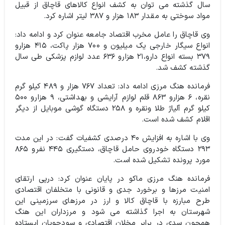
سال گذشته می توان به کشف انواع کالاهای قاچاق از قبیل
مواد سوختی به مقدار ۱۸۳ هزار و ۳۸۷ لیتر اشاره کرد.
وی قاچاق را عامل مخرب اقتصاد جامعه عنوان کرد و ادامه داد:
انواع سیگار خارجی یک میلیون و ۷۰۰ هزار پاکت، ۴۱۵ هزارو
۳۷۹ بسته انواع دارو،۲۱ هزارو ۶۳۶ عدد لوازم پزشکی طی سال
گذشته کشف شد.
فرمانده هنگ مرزی ادامه داد: تعداد ۷۶۷ هزار و ۴۸۹ کیلو گرم
نقره، ۶ هزارو ۸۶۳ قلم لوازم آرایشی و بهداشتی، ۹ هزارو ۵۰۰
کیلو گرم آلیاژ طلا ونقره و ۲۵۸ دستگاه گوشی موبایل از دیگر
اقلام کشف شده است.
وی با اشاره به افزایش ۴۰ درصدی کشفیات گفت: در این مدت
۲۹۳ دستگاه خودروی حامل قاچاق، دستگیری ۴۴۵ نفرو ۸۶۵
مورد پرونده تشکیل شده است.
فرمانده هنگ مرزی ماکو در پایان عنوان کرد: درپی ارتقای
امنیت مرزها و برخورد جدی و قانونی با متخلفان اقتصادی
طرح مبارزه با قاچاق کالا و ارز در مرزهای سرزمینی این
شهرستان به اجرا گذاشته می شود و مرزداران این هنگ
همچون سدی در برابر مخلان اقتصادی و سودجویان ایستاده