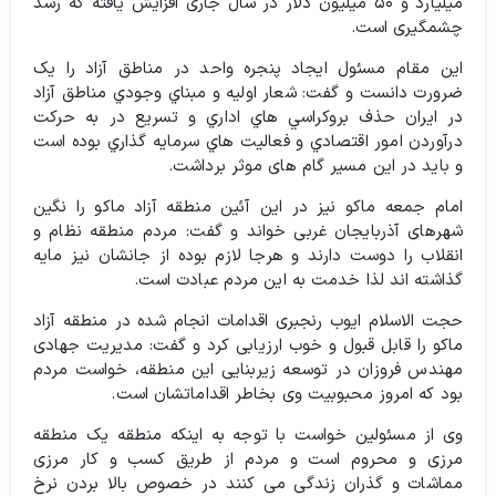
میلیارد و ۵۰ میلیون دلار در سال جاری افزایش یافته که رشد
چشمگیری است.
این مقام مسئول ایجاد پنجره واحد در مناطق آزاد را یک
ضرورت دانست و گفت: شعار اوليه و مبناي وجودي مناطق آزاد
در ايران حذف بروكراسي هاي اداري و تسريع در به حركت
درآوردن امور اقتصادي و فعاليت هاي سرمايه گذاري بوده است
و باید در این مسیر گام های موثر برداشت.
امام جمعه ماکو نیز در این آئین منطقه آزاد ماکو را نگین
شهرهای آذربایجان غربی خواند و گفت: مردم منطقه نظام و
انقلاب را دوست دارند و هرجا لازم بوده از جانشان نیز مایه
گذاشته اند لذا خدمت به این مردم عبادت است.
حجت الاسلام ایوب رنجبری اقدامات انجام شده در منطقه آزاد
ماکو را قابل قبول و خوب ارزیابی کرد و گفت: مدیریت جهادی
مهندس فروزان در توسعه زیربنایی این منطقه، خواست مردم
بود که امروز محبوبیت وی بخاطر اقداماتشان است.
وی از مسئولین خواست با توجه به اینکه منطقه یک منطقه
مرزی و محروم است و مردم از طریق کسب و کار مرزی
مماشات و گذران زندگی می کنند در خصوص بالا بردن نرخ