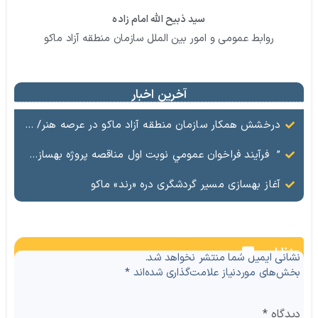
سید ذبیح الله امام زاده
روابط عمومی و امور بین الملل سازمان منطقه آزاد ماکو
آخرین اخبار
درخشش همکار سازمان منطقه آزاد ماکو در عرصه هنر/ مستند تاریخی «زری خانم» به کارگردانی احد عبادی رونمایی شد
” فرآيند فراخوان عمومي نوبت اول مناقصه پروژه بهسازي و آسفالت راه و پاركينگ مجموعه آب درماني شهرستان شوط منطقه آزاد ماكو “
آغاز بهسازی مسیر گردشگری دره «رند» ماکو
نظرات
نشانی ایمیل شما منتشر نخواهد شد.
بخش‌های موردنیاز علامت‌گذاری شده‌اند
*
دیدگاه
*