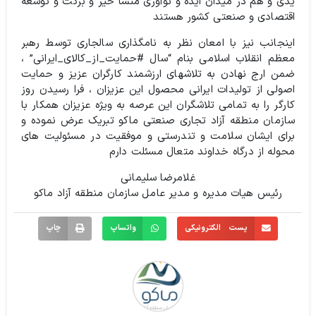
یدی و هم در میدان ایده و نوآوری منشا خیر و برکت و توسعه
اقتصادی و صنعتی کشور هستند
اینجانب نیز با امعان نظر به نامگذاری سالجاری توسط رهبر
معظم انقلاب اسلامی بنام “سال #حمایت_از_کالای_ایرانی” ،
ضمن ارج نهادن به تلاشهای ارزشمند کارگران عزیز و حمایت
اصولی از تولیدات ایرانی محصول این عزیزان ، فرا رسیدن روز
کارگر را به تمامی تلاشگران این عرصه به ویژه عزیزان همکار با
سازمان منطقه آزاد تجاری صنعتی ماکو تبریک عرض نموده و
برای ایشان سلامت و تندرستی و موفقیت در مسئولیت های
محوله از درگاه خداوند متعال مسئلت دارم
غلامرضا سلیمانی
رئیس هیات مدیره و مدیر عامل سازمان منطقه آزاد ماکو
پست الکترونیکی
واتساپ
چاپ