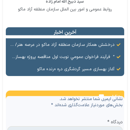
سید ذبیح الله امام زاده
روابط عمومی و امور بین الملل سازمان منطقه آزاد ماکو
آخرین اخبار
درخشش همکار سازمان منطقه آزاد ماکو در عرصه هنر/ مستند تاریخی «زری خانم» به کارگردانی احد عبادی رونمایی شد
” فرآيند فراخوان عمومي نوبت اول مناقصه پروژه بهسازي و آسفالت راه و پاركينگ مجموعه آب درماني شهرستان شوط منطقه آزاد ماكو “
آغاز بهسازی مسیر گردشگری دره «رند» ماکو
نظرات
نشانی ایمیل شما منتشر نخواهد شد.
بخش‌های موردنیاز علامت‌گذاری شده‌اند
*
دیدگاه
*