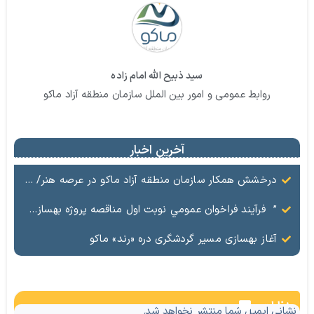
سید ذبیح الله امام زاده
روابط عمومی و امور بین الملل سازمان منطقه آزاد ماکو
آخرین اخبار
درخشش همکار سازمان منطقه آزاد ماکو در عرصه هنر/ مستند تاریخی «زری خانم» به کارگردانی احد عبادی رونمایی شد
” فرآيند فراخوان عمومي نوبت اول مناقصه پروژه بهسازي و آسفالت راه و پاركينگ مجموعه آب درماني شهرستان شوط منطقه آزاد ماكو “
آغاز بهسازی مسیر گردشگری دره «رند» ماکو
نظرات
نشانی ایمیل شما منتشر نخواهد شد.