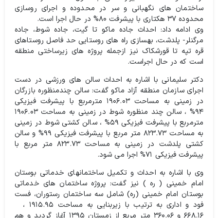
ساختمان های نگهبانی و سر در محدوده و اجرای روسازی
محدوده ۳۷ هکتاری با پیشرفت ۸۰% در حال اجرا است.
وی ادامه داد: احداث جاده ماکو تا گیت، جاده شوط، جاده
مرگنلر- پلدشت، بهسازی راه های روستایی حد فاصل روستاهای
قره تپه تا قورشکاک نیز ازجمله پروژه های زیرساختی منطقه
است که در حال اجراست.
دکتر سلیمانی با اشاره به احداث سالن های ورزشی در دست
اجرای سازمان منطقه آزاد ماکو گفت: سالن چندمنظوره بازرگان
در زمینی به مساحت ۱۹۰۶.۰۳ مترمربع با پیشرفت فیزیکی
۹۴% ، سالن چند منظوره شوط در زمینی به مساحت ۱۹۰۶.۰۳
مترمربع با پیشرفت فیزیکی ۵۹% ، سالن کشتی شوط در زمینی
به مساحت ۸۲۳.۷۳ متر مربع با پیشرفت فیزیکی ۹۹% و سالن
کشتی پلدشت در زمینی به مساحت ۸۲۳.۷۳ متر مربع با
پیشرفت فیزیکی ۷۱% اجرا می شود.
وی با اشاره به احداث و تکمیل ساختمانهای خدماتی بوستان
امام خمینی ( ره ) نیز گفت: پروژه ساختمان های خدماتی
بوستان امام خمینی (ره) شامل سه ساختمان رستوران، فست
فود و اداری به ترتیب با زیربنایی به مساحت ۱۹۱۵.۹۵ ،
۶۶۸.۱۶ و ۳۶۰.۰۶ متر مربع از زمستان ۱۳۹۵ آغاز گردید و هم