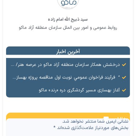
سید ذبیح الله امام زاده
روابط عمومی و امور بین الملل سازمان منطقه آزاد ماکو
آخرین اخبار
درخشش همکار سازمان منطقه آزاد ماکو در عرصه هنر/ مستند تاریخی «زری خانم» به کارگردانی احد عبادی رونمایی شد
” فرآيند فراخوان عمومي نوبت اول مناقصه پروژه بهسازي و آسفالت راه و پاركينگ مجموعه آب درماني شهرستان شوط منطقه آزاد ماكو “
آغاز بهسازی مسیر گردشگری دره «رند» ماکو
نظرات
نشانی ایمیل شما منتشر نخواهد شد.
بخش‌های موردنیاز علامت‌گذاری شده‌اند
*