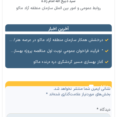
سید ذبیح الله امام زاده
روابط عمومی و امور بین الملل سازمان منطقه آزاد ماکو
آخرین اخبار
درخشش همکار سازمان منطقه آزاد ماکو در عرصه هنر/ مستند تاریخی «زری خانم» به کارگردانی احد عبادی رونمایی شد
” فرآيند فراخوان عمومي نوبت اول مناقصه پروژه بهسازي و آسفالت راه و پاركينگ مجموعه آب درماني شهرستان شوط منطقه آزاد ماكو “
آغاز بهسازی مسیر گردشگری دره «رند» ماکو
نظرات
نشانی ایمیل شما منتشر نخواهد شد.
بخش‌های موردنیاز علامت‌گذاری شده‌اند
*
دیدگاه
*