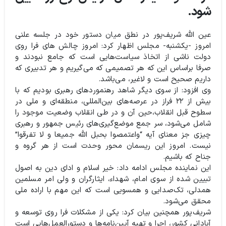
شود.
عین الله شریف‌پور در نطق میان دستور خود در جلسه علنی
امروز -یکشنبه- مجلس اظهار کرد: امروز چالش های فرا روی
دولت ناشی از اتخاذ سیاست‌هایی است که جامع نبودند و
صرفا براساس این که هر تصمیمی که می‌گیریم و هر تدبیری که
داریم صحیح است و لاغیر،‌ می‌باشد.
وی افزود: از سوی دیگر شاهد رهنموردهای رهبری بودیم که با
بیش‌ از ۲۲ فراز در عرصه‌های بین‌المللی،‌ منطقه‌ای و ملی در
سطوح قبل انقلاب،‌حین آن و در طی انقلاب وضعیت موجود را
شامل می‌شود، سر جمع موضع‌گیری‌های رئیس جمهور و رهبری
چیزی جز معنای آیه “واعتمصوا بحبل الله جمیعا و لا تفرقوا”
نیست. امروز این ریسمان محور وحدت است از هر گروه و
جناح که باشیم.
این نماینده مجلس ادامه داد: خیر اسلام و ادای دین به اصول
تبیین شده از سوی امام، شهداء، ایثارگران و ولی امر مسلمین
همدلی،‌ تک‌صدایی و همسویی است که این مهم با اراده ملی
محقق می‌شود.
شریف‌پور همچنین بیان کرد: یکی از مشکلات فرا روی توسعه و
آبادانی کشور،‌ اجرا و تهیه آیین‌نامه‌ها و دستورالعمل‌هایی است