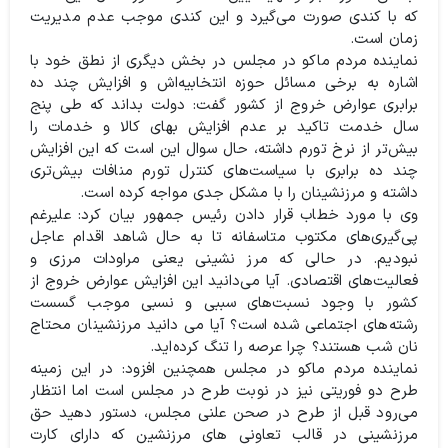
که با کندی صورت می‌گیرد و این کندی موجب عدم مدیریت
زمان است.
نماینده مردم ماکو در مجلس در بخش دیگری از نطق خود با
اشاره به برخی مسائل حوزه‌ انتخابیه‌اش و افزایش چند ده
برابری عوارض خروج از کشور گفت: دولت بداند که طی پنج
سال خدمت تاکید بر عدم افزایش بهای کالا و خدمات را
بیش‌تر از نرخ تورم داشته، حال سوال این است که این افزایش
چند ده برابری با سیاست‌های کنترل تورم منافات بیش‌تری
داشته و مرزنشینان را با مشکل جدی مواجه کرده است.
وی با مورد خطاب قرار دادن رئیس جمهور بیان کرد: علیرغم
پی‌گیری‌های مکتوب متاسفانه تا به حال شاهد اقدام عاجل
نبودیم. در حالی که مرز نشینی یعنی مراودات مرزی و
فعالیت‌های اقتصادی. آیا می‌دانید این افزایش عوارض خروج از
کشور با وجود نسبت‌های سببی و نسبی موجب گسست
رشته‌های اجتماعی شده است؟ آیا می دانید مرزنشینان محتاج
نان شب هستند؟ چرا عرصه را تنگ کرده‌اید.
نماینده مردم ماکو در مجلس همچنین افزود: در این زمینه
طرح دو فوریتی نیز در نوبت طرح در مجلس است اما انتظار
می‌رود قبل از طرح در صحن علنی مجلس،‌ دستور دهید حق
مرزنشینی در قالب تعاونی های مرزنشین که دارای کارت