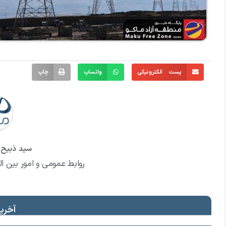
پست الکترونیکی
واتساپ
چاپ
سید ذبیح ا
روابط عمومی و امور بین ال
آخرین