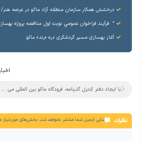
درخشش همکار سازمان منطقه آزاد ماکو در عرصه هنر/ مست
” فرآيند فراخوان عمومي نوبت اول مناقصه پروژه بهسازي و آسفال
آغاز بهسازی مسیر گردشگری دره «رند» ماکو
اخبار
با ایجاد دفتر کنترل گذرنامه، فرودگاه ماکو بین المللی می شود
نشانی ایمیل شما منتشر نخواهد شد.
بخش‌های موردنیاز عل
نظرات