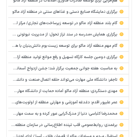
هم‌افزایی برای توسعه صادرات فناوری اطلاعات در منطقه آزاد ماکو
برگزاری نمایشگاه صنایع دستی و غذاهای سنتی در منطقه آزاد ماکو
گام بلند منطقه آزاد ماکو در توسعه زیرساخت‌های تجاری/ مرکز لجستیک مرزی بازرگان تصویب شد
️برگزاری همایش «مدرسه در سند تراز تحول: از مدیریت نیوتونی به رهبری کوانتومی» با مشارکت سازمان منطقه آزاد ماکو
گام مهم منطقه آزاد ماکو برای توسعه زیست‌بوم دانش‌بنیان با همکاری مرکز نوآوری و شتابدهنده‌های استارتاپ
برگزاری دومین جلسه کارگاه تسهیل و رفع موانع تولید منطقه آزاد ماکو
به مناسبت هفته جوانی جمعیت برگزار شد؛ جشن ازدواج آسمانی و ازدواج آسان در شهرستان پلدشت
تاجفر: دانشگاه ملی مهارت می‌تواند حلقه اتصال صنعت و دانشگاه باشد
مهدی دستگردی: منطقه آزاد ماکو آماده حمایت از دانشگاه مهارت‌محور است
عمر علیپور اقدم: دغدغه آموزشی و مهارتی منطقه از اولویت‌های اصلی ماست
محمدرضا کلباسی: دنیا از مدرک‌گرایی عبور کرده و به سمت مهارت حرکت می‌کند
برغمدی: روابط‌عمومی قلب تپنده اطلاع‌رسانی در سازمان منطقه آزاد ماکو است
استقبال مردم و مسئولان ماکو از قهرمان طلایی آسیا / ادای احترام ابوالفضل پیشه‌ور به شهدای گمنام