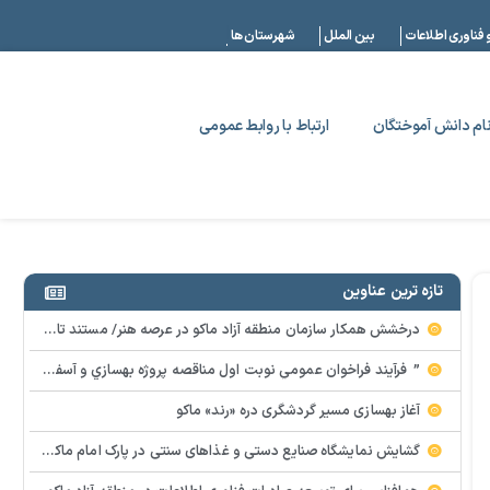
|
 فناوری اطلاعات
بین الملل
شهرستان ها
ام دانش آموختگان
ارتباط با روابط عمومی
تازه ترین عناوین
درخشش همکار سازمان منطقه آزاد ماکو در عرصه هنر/ مستند تاریخی «زری خانم» به کارگردانی احد عبادی رونمایی شد
” فرآيند فراخوان عمومي نوبت اول مناقصه پروژه بهسازي و آسفالت راه و پاركينگ مجموعه آب درماني شهرستان شوط منطقه آزاد ماكو “
آغاز بهسازی مسیر گردشگری دره «رند» ماکو
گشایش نمایشگاه صنایع دستی و غذاهای سنتی در پارک امام ماکو با محوریت توانمندسازی زنان