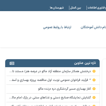
|
 فناوری اطلاعات
بین الملل
شهرستان ها
ام دانش آموختگان
ارتباط با روابط عمومی
تازه ترین عناوین
درخشش همکار سازمان منطقه آزاد ماکو در عرصه هنر/ مستند تاریخی «زری خانم» به کارگردانی احد عبادی رونمایی شد
” فرآيند فراخوان عمومي نوبت اول مناقصه پروژه بهسازي و آسفالت راه و پاركينگ مجموعه آب درماني شهرستان شوط منطقه آزاد ماكو “
آغاز بهسازی مسیر گردشگری دره «رند» ماکو
گشایش نمایشگاه صنایع دستی و غذاهای سنتی در پارک امام ماکو با محوریت توانمندسازی زنان