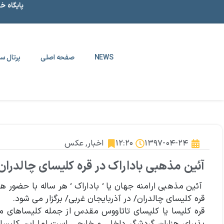
پایگاه خ
NEWS
صفحه اصلی
پرتال سا
۱۳۹۷-۰۴-۲۴
۱۲:۲۰
اخبار
,
عکس
آئین مذهبی باداراک در قره کلیسای چالدران
آئین مذهبی ارامنه جهان یا ‘ باداراک ‘ هر ساله با حضور ه
قره کلیسای چالدران/ در آذربایجان غربی/ برگزار می شود.
قره کلیسا یا کلیسای تاتاووس مقدس از جمله کلیساهای م