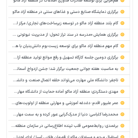
هم‌افزایی برای توسعه صادرات فناوری اطلاعات در منطقه آزاد ماکو
برگزاری نمایشگاه صنایع دستی و غذاهای سنتی در منطقه آزاد ماکو
گام بلند منطقه آزاد ماکو در توسعه زیرساخت‌های تجاری/ مرکز لجستیک مرزی بازرگان تصویب شد
️برگزاری همایش «مدرسه در سند تراز تحول: از مدیریت نیوتونی به رهبری کوانتومی» با مشارکت سازمان منطقه آزاد ماکو
گام مهم منطقه آزاد ماکو برای توسعه زیست‌بوم دانش‌بنیان با همکاری مرکز نوآوری و شتابدهنده‌های استارتاپ
برگزاری دومین جلسه کارگاه تسهیل و رفع موانع تولید منطقه آزاد ماکو
به مناسبت هفته جوانی جمعیت برگزار شد؛ جشن ازدواج آسمانی و ازدواج آسان در شهرستان پلدشت
تاجفر: دانشگاه ملی مهارت می‌تواند حلقه اتصال صنعت و دانشگاه باشد
مهدی دستگردی: منطقه آزاد ماکو آماده حمایت از دانشگاه مهارت‌محور است
عمر علیپور اقدم: دغدغه آموزشی و مهارتی منطقه از اولویت‌های اصلی ماست
محمدرضا کلباسی: دنیا از مدرک‌گرایی عبور کرده و به سمت مهارت حرکت می‌کند
برغمدی: روابط‌عمومی قلب تپنده اطلاع‌رسانی در سازمان منطقه آزاد ماکو است
استقبال مردم و مسئولان ماکو از قهرمان طلایی آسیا / ادای احترام ابوالفضل پیشه‌ور به شهدای گمنام