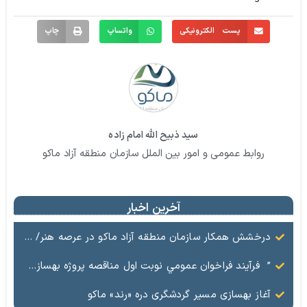
پست الکترونیکی
واتساپ
چاپ
سید ذبیح الله امام زاده
روابط عمومی و امور بین الملل سازمان منطقه آزاد ماکو
آخرین اخبار
درخشش همکار سازمان منطقه آزاد ماکو در عرصه هنر/ مستند تاریخی «زری خانم» به کارگردانی احد عبادی رونمایی شد
” فرآيند فراخوان عمومي نوبت اول مناقصه پروژه بهسازي و آسفالت راه و پاركينگ مجموعه آب درماني شهرستان شوط منطقه آزاد ماكو “
آغاز بهسازی مسیر گردشگری دره «رند» ماکو