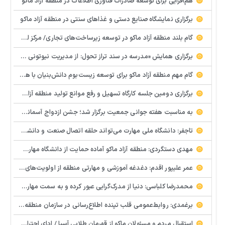
هم‌افزایی برای توسعه صادرات فناوری اطلاعات در منطقه آزاد ماکو
برگزاری نمایشگاه صنایع دستی و غذاهای سنتی در منطقه آزاد ماکو
گام بلند منطقه آزاد ماکو در توسعه زیرساخت‌های تجاری/ مرکز لجستیک مرزی بازرگان تصویب شد
️برگزاری همایش «مدرسه در سند تراز تحول: از مدیریت نیوتونی به رهبری کوانتومی» با مشارکت سازمان منطقه آزاد ماکو
گام مهم منطقه آزاد ماکو برای توسعه زیست‌بوم دانش‌بنیان با همکاری مرکز نوآوری و شتابدهنده‌های استارتاپ
برگزاری دومین جلسه کارگاه تسهیل و رفع موانع تولید منطقه آزاد ماکو
به مناسبت هفته جوانی جمعیت برگزار شد؛ جشن ازدواج آسمانی و ازدواج آسان در شهرستان پلدشت
تاجفر: دانشگاه ملی مهارت می‌تواند حلقه اتصال صنعت و دانشگاه باشد
مهدی دستگردی: منطقه آزاد ماکو آماده حمایت از دانشگاه مهارت‌محور است
عمر علیپور اقدم: دغدغه آموزشی و مهارتی منطقه از اولویت‌های اصلی ماست
محمدرضا کلباسی: دنیا از مدرک‌گرایی عبور کرده و به سمت مهارت حرکت می‌کند
برغمدی: روابط‌عمومی قلب تپنده اطلاع‌رسانی در سازمان منطقه آزاد ماکو است
استقبال مردم و مسئولان ماکو از قهرمان طلایی آسیا / ادای احترام ابوالفضل پیشه‌ور به شهدای گمنام