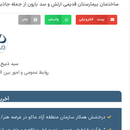
ساختمان بیمارستان قدیمی ارتش و سد بارون از جمله جاذبه
پست الکترونیکی
واتساپ
چاپ
سید ذبیح ا
روابط عمومی و امور بین ال
آخرین
درخشش همکار سازمان منطقه آزاد ماکو در عرصه هنر/ مست
” فرآيند فراخوان عمومي نوبت اول مناقصه پروژه بهسازي و آسفال