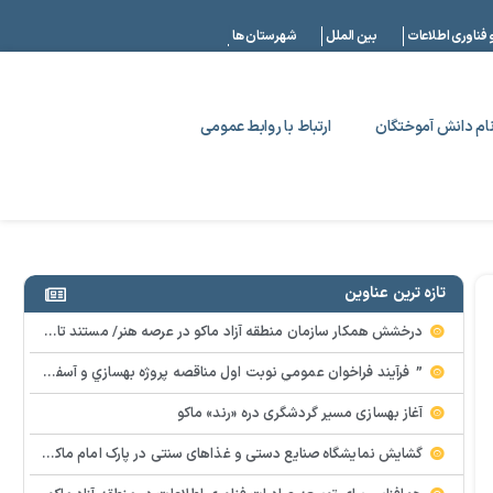
|
 فناوری اطلاعات
بین الملل
شهرستان ها
ام دانش آموختگان
ارتباط با روابط عمومی
تازه ترین عناوین
درخشش همکار سازمان منطقه آزاد ماکو در عرصه هنر/ مستند تاریخی «زری خانم» به کارگردانی احد عبادی رونمایی شد
” فرآيند فراخوان عمومي نوبت اول مناقصه پروژه بهسازي و آسفالت راه و پاركينگ مجموعه آب درماني شهرستان شوط منطقه آزاد ماكو “
آغاز بهسازی مسیر گردشگری دره «رند» ماکو
گشایش نمایشگاه صنایع دستی و غذاهای سنتی در پارک امام ماکو با محوریت توانمندسازی زنان