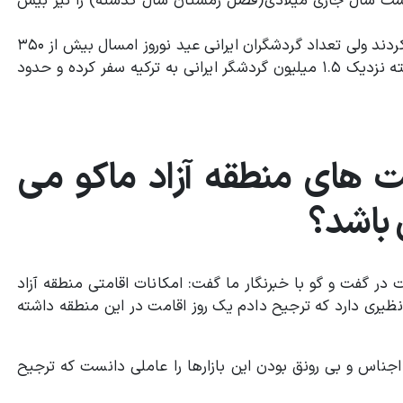
خست سال جاری میلادی(فصل زمستان سال گذشته) را نیز بیش
در ایام عید نوروز سال گذشته ۲۵۰ هزار ایرانی به ترکیه سفر کردند ولی تعداد گردشگران ایرانی عید نوروز امسال بیش از ۳۵۰
هزار نفر بود.به این طریق می توان گفت که در ۶.۵ ماه گذشته نزدیک ۱.۵ میلیون گردشگر ایرانی به ترکیه سفر کرده و حدود
ت های منطقه آزاد ماکو می
 باشد؟
 در گفت و گو با خبرنگار ما گفت: امکانات اقامتی منطقه آزاد
ری دارد که ترجیح دادم یک روز اقامت در این منطقه داشته
 اجناس و بی رونق بودن این بازارها را عاملی دانست که ترجیح