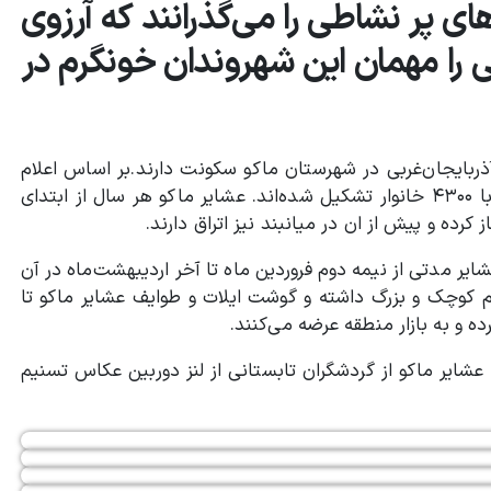
ی پر نشاطی را می‌گذرانند که آرزوی
 را مهمان این شهروندان خونگرم در
عشایر آذربایجان‌غربی در شهرستان ماکو سکونت دارند.بر اساس اعلام
امور عشایر ماکو عشایر کوچنده این شهرستان از دو طایفه با ۴۳۰۰ خانوار تشکیل شده‌اند. عشایر ماکو هر سال از ابتدای
کرده و پیش از ان در میانبند نیز اتراق دارند.
ر مدتی از نیمه دوم فروردین ماه تا آخر اردیبهشت‌ماه در آن
ر شهرستان ماکو حدود ۱۷ هزار رأس دام کوچک و بزرگ داشته و گوشت ایلات و طوایف عشایر ماکو تا
عشایر ماکو از گردشگران تابستانی از لنز دوربین عکاس تسنیم