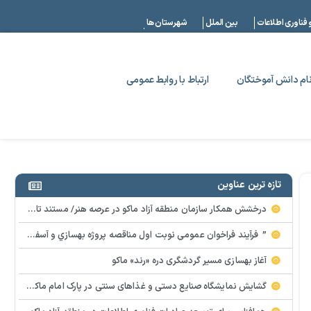
|
 فناوری اطلاعات
بین الملل
شهرستان ها
ام دانش آموختگان
ارتباط با روابط عمومی
تازه ترین عناوین
درخشش همکار سازمان منطقه آزاد ماکو در عرصه هنر/ مستند تاریخی «زری خانم» به کارگردانی احد عبادی رونمایی شد
” فرآيند فراخوان عمومي نوبت اول مناقصه پروژه بهسازي و آسفالت راه و پاركينگ مجموعه آب درماني شهرستان شوط منطقه آزاد ماكو “
آغاز بهسازی مسیر گردشگری دره «رند» ماکو
گشایش نمایشگاه صنایع دستی و غذاهای سنتی در پارک امام ماکو با محوریت توانمندسازی زنان