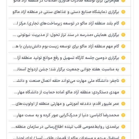
هم‌افزایی برای توسعه صادرات فناوری اطلاعات در منطقه آزاد ماکو
برگزاری نمایشگاه صنایع دستی و غذاهای سنتی در منطقه آزاد ماکو
گام بلند منطقه آزاد ماکو در توسعه زیرساخت‌های تجاری/ مرکز لجستیک مرزی بازرگان تصویب شد
️برگزاری همایش «مدرسه در سند تراز تحول: از مدیریت نیوتونی به رهبری کوانتومی» با مشارکت سازمان منطقه آزاد ماکو
گام مهم منطقه آزاد ماکو برای توسعه زیست‌بوم دانش‌بنیان با همکاری مرکز نوآوری و شتابدهنده‌های استارتاپ
برگزاری دومین جلسه کارگاه تسهیل و رفع موانع تولید منطقه آزاد ماکو
به مناسبت هفته جوانی جمعیت برگزار شد؛ جشن ازدواج آسمانی و ازدواج آسان در شهرستان پلدشت
تاجفر: دانشگاه ملی مهارت می‌تواند حلقه اتصال صنعت و دانشگاه باشد
مهدی دستگردی: منطقه آزاد ماکو آماده حمایت از دانشگاه مهارت‌محور است
عمر علیپور اقدم: دغدغه آموزشی و مهارتی منطقه از اولویت‌های اصلی ماست
محمدرضا کلباسی: دنیا از مدرک‌گرایی عبور کرده و به سمت مهارت حرکت می‌کند
برغمدی: روابط‌عمومی قلب تپنده اطلاع‌رسانی در سازمان منطقه آزاد ماکو است
استقبال مردم و مسئولان ماکو از قهرمان طلایی آسیا / ادای احترام ابوالفضل پیشه‌ور به شهدای گمنام