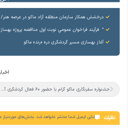
درخشش همکار سازمان منطقه آزاد ماکو در عرصه هنر/ مست
” فرآيند فراخوان عمومي نوبت اول مناقصه پروژه بهسازي و آسفال
آغاز بهسازی مسیر گردشگری دره «رند» ماکو
اخبار
جشنواره سفرنگاری ماکو گرام با حضور ۶۰ فعال کردشگری آغاز شد
نشانی ایمیل شما منتشر نخواهد شد.
بخش‌های موردنیاز عل
نظرات