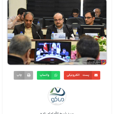
پست الکترونیکی
واتساپ
چاپ
سید ذبیح الله امام زاده