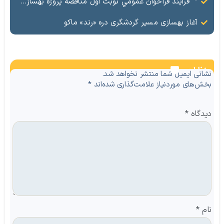
” فرآيند فراخوان عمومي نوبت اول مناقصه پروژه بهسازي و آسفالت راه و پاركينگ مجموعه آب درماني شهرستان شوط منطقه آزاد ماكو “
آغاز بهسازی مسیر گردشگری دره «رند» ماکو
نظرات
نشانی ایمیل شما منتشر نخواهد شد.
بخش‌های موردنیاز علامت‌گذاری شده‌اند
*
دیدگاه
*
نام
*