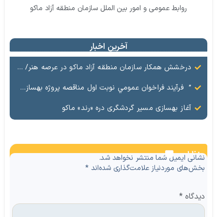
روابط عمومی و امور بین الملل سازمان منطقه آزاد ماکو
آخرین اخبار
درخشش همکار سازمان منطقه آزاد ماکو در عرصه هنر/ مستند تاریخی «زری خانم» به کارگردانی احد عبادی رونمایی شد
” فرآيند فراخوان عمومي نوبت اول مناقصه پروژه بهسازي و آسفالت راه و پاركينگ مجموعه آب درماني شهرستان شوط منطقه آزاد ماكو “
آغاز بهسازی مسیر گردشگری دره «رند» ماکو
نظرات
نشانی ایمیل شما منتشر نخواهد شد.
بخش‌های موردنیاز علامت‌گذاری شده‌اند
*
دیدگاه
*