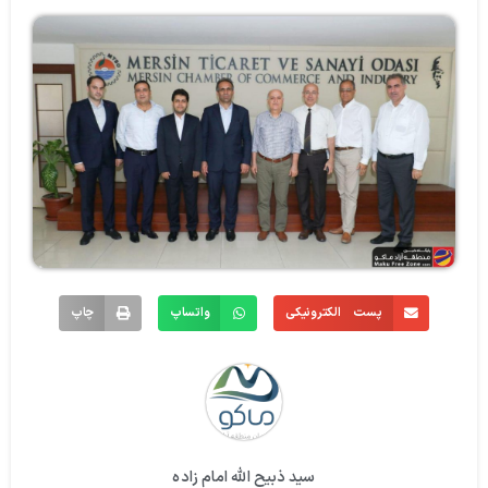
پست الکترونیکی
واتساپ
چاپ
سید ذبیح الله امام زاده