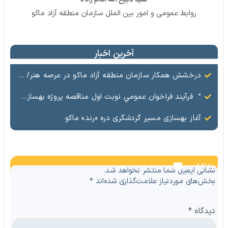
روابط عمومی و امور بین الملل سازمان منطقه آزاد ماکو
آخرین اخبار
درخشش همکار سازمان منطقه آزاد ماکو در عرصه هنر/ مستند تاریخی «زری خانم» به کارگردانی احد عبادی رونمایی شد
” فرآيند فراخوان عمومي نوبت اول مناقصه پروژه بهسازي و آسفالت راه و پاركينگ مجموعه آب درماني شهرستان شوط منطقه آزاد ماكو “
آغاز بهسازی مسیر گردشگری دره «رند» ماکو
نظرات
نشانی ایمیل شما منتشر نخواهد شد.
بخش‌های موردنیاز علامت‌گذاری شده‌اند
*
دیدگاه
*