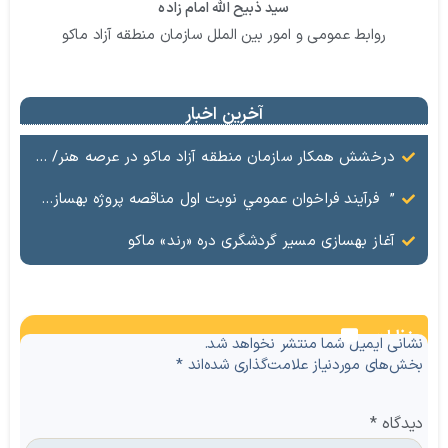
سید ذبیح الله امام زاده
روابط عمومی و امور بین الملل سازمان منطقه آزاد ماکو
آخرین اخبار
درخشش همکار سازمان منطقه آزاد ماکو در عرصه هنر/ مستند تاریخی «زری خانم» به کارگردانی احد عبادی رونمایی شد
” فرآيند فراخوان عمومي نوبت اول مناقصه پروژه بهسازي و آسفالت راه و پاركينگ مجموعه آب درماني شهرستان شوط منطقه آزاد ماكو “
آغاز بهسازی مسیر گردشگری دره «رند» ماکو
نظرات
نشانی ایمیل شما منتشر نخواهد شد.
بخش‌های موردنیاز علامت‌گذاری شده‌اند
*
دیدگاه
*