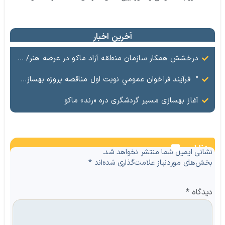
آخرین اخبار
درخشش همکار سازمان منطقه آزاد ماکو در عرصه هنر/ مستند تاریخی «زری خانم» به کارگردانی احد عبادی رونمایی شد
” فرآيند فراخوان عمومي نوبت اول مناقصه پروژه بهسازي و آسفالت راه و پاركينگ مجموعه آب درماني شهرستان شوط منطقه آزاد ماكو “
آغاز بهسازی مسیر گردشگری دره «رند» ماکو
نظرات
نشانی ایمیل شما منتشر نخواهد شد.
بخش‌های موردنیاز علامت‌گذاری شده‌اند
*
دیدگاه
*