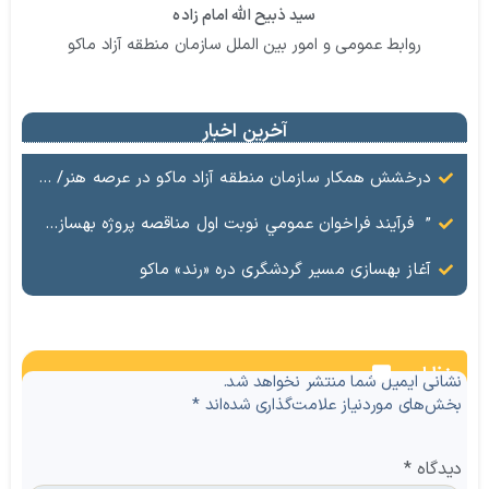
سید ذبیح الله امام زاده
روابط عمومی و امور بین الملل سازمان منطقه آزاد ماکو
آخرین اخبار
درخشش همکار سازمان منطقه آزاد ماکو در عرصه هنر/ مستند تاریخی «زری خانم» به کارگردانی احد عبادی رونمایی شد
” فرآيند فراخوان عمومي نوبت اول مناقصه پروژه بهسازي و آسفالت راه و پاركينگ مجموعه آب درماني شهرستان شوط منطقه آزاد ماكو “
آغاز بهسازی مسیر گردشگری دره «رند» ماکو
نظرات
نشانی ایمیل شما منتشر نخواهد شد.
بخش‌های موردنیاز علامت‌گذاری شده‌اند
*
دیدگاه
*