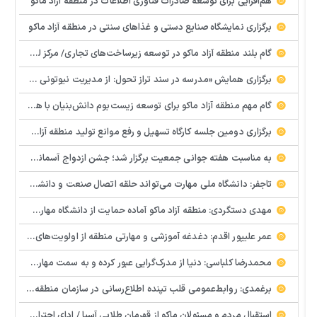
هم‌افزایی برای توسعه صادرات فناوری اطلاعات در منطقه آزاد ماکو
برگزاری نمایشگاه صنایع دستی و غذاهای سنتی در منطقه آزاد ماکو
گام بلند منطقه آزاد ماکو در توسعه زیرساخت‌های تجاری/ مرکز لجستیک مرزی بازرگان تصویب شد
️برگزاری همایش «مدرسه در سند تراز تحول: از مدیریت نیوتونی به رهبری کوانتومی» با مشارکت سازمان منطقه آزاد ماکو
گام مهم منطقه آزاد ماکو برای توسعه زیست‌بوم دانش‌بنیان با همکاری مرکز نوآوری و شتابدهنده‌های استارتاپ
برگزاری دومین جلسه کارگاه تسهیل و رفع موانع تولید منطقه آزاد ماکو
به مناسبت هفته جوانی جمعیت برگزار شد؛ جشن ازدواج آسمانی و ازدواج آسان در شهرستان پلدشت
تاجفر: دانشگاه ملی مهارت می‌تواند حلقه اتصال صنعت و دانشگاه باشد
مهدی دستگردی: منطقه آزاد ماکو آماده حمایت از دانشگاه مهارت‌محور است
عمر علیپور اقدم: دغدغه آموزشی و مهارتی منطقه از اولویت‌های اصلی ماست
محمدرضا کلباسی: دنیا از مدرک‌گرایی عبور کرده و به سمت مهارت حرکت می‌کند
برغمدی: روابط‌عمومی قلب تپنده اطلاع‌رسانی در سازمان منطقه آزاد ماکو است
استقبال مردم و مسئولان ماکو از قهرمان طلایی آسیا / ادای احترام ابوالفضل پیشه‌ور به شهدای گمنام