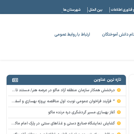
|
 فناوری اطلاعات
بین الملل
شهرستان ها
ام دانش آموختگان
ارتباط با روابط عمومی
تازه ترین عناوین
درخشش همکار سازمان منطقه آزاد ماکو در عرصه هنر/ مستند تاریخی «زری خانم» به کارگردانی احد عبادی رونمایی شد
” فرآيند فراخوان عمومي نوبت اول مناقصه پروژه بهسازي و آسفالت راه و پاركينگ مجموعه آب درماني شهرستان شوط منطقه آزاد ماكو “
آغاز بهسازی مسیر گردشگری دره «رند» ماکو
گشایش نمایشگاه صنایع دستی و غذاهای سنتی در پارک امام ماکو با محوریت توانمندسازی زنان