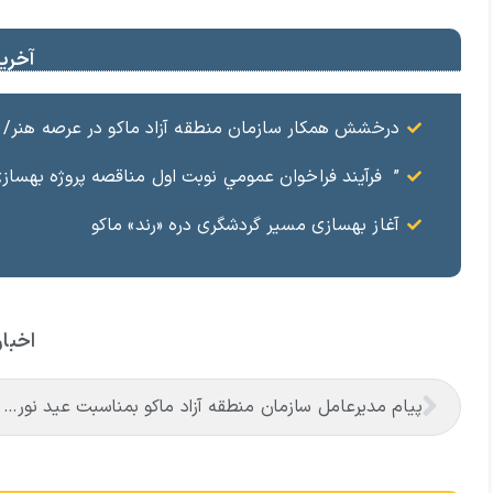
آخرین
درخشش همکار سازمان منطقه آزاد ماکو در عرصه هنر/ مست
” فرآيند فراخوان عمومي نوبت اول مناقصه پروژه بهسازي و آسفال
آغاز بهسازی مسیر گردشگری دره «رند» ماکو
اخبار
پیام مدیرعامل سازمان منطقه آزاد ماکو بمناسبت عید نوروز ۹۸