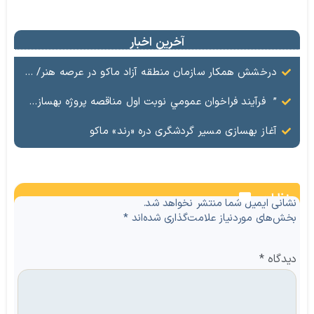
آخرین اخبار
درخشش همکار سازمان منطقه آزاد ماکو در عرصه هنر/ مستند تاریخی «زری خانم» به کارگردانی احد عبادی رونمایی شد
” فرآيند فراخوان عمومي نوبت اول مناقصه پروژه بهسازي و آسفالت راه و پاركينگ مجموعه آب درماني شهرستان شوط منطقه آزاد ماكو “
آغاز بهسازی مسیر گردشگری دره «رند» ماکو
نظرات
نشانی ایمیل شما منتشر نخواهد شد.
بخش‌های موردنیاز علامت‌گذاری شده‌اند
*
دیدگاه
*