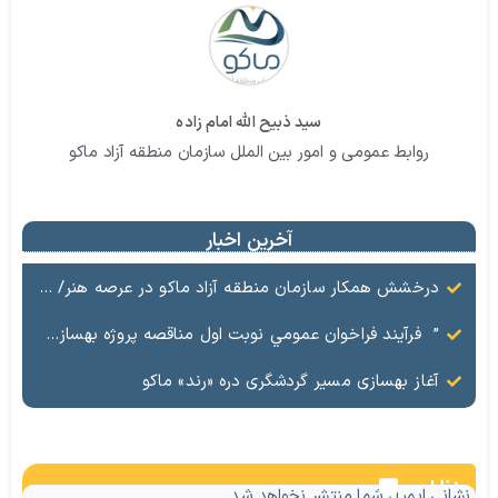
سید ذبیح الله امام زاده
روابط عمومی و امور بین الملل سازمان منطقه آزاد ماکو
آخرین اخبار
درخشش همکار سازمان منطقه آزاد ماکو در عرصه هنر/ مستند تاریخی «زری خانم» به کارگردانی احد عبادی رونمایی شد
” فرآيند فراخوان عمومي نوبت اول مناقصه پروژه بهسازي و آسفالت راه و پاركينگ مجموعه آب درماني شهرستان شوط منطقه آزاد ماكو “
آغاز بهسازی مسیر گردشگری دره «رند» ماکو
نظرات
نشانی ایمیل شما منتشر نخواهد شد.