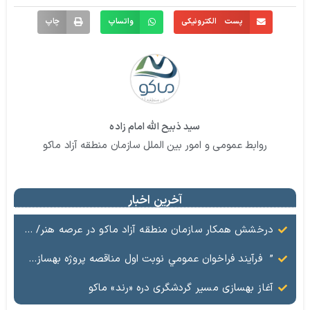
پست الکترونیکی
واتساپ
چاپ
سید ذبیح الله امام زاده
روابط عمومی و امور بین الملل سازمان منطقه آزاد ماکو
آخرین اخبار
درخشش همکار سازمان منطقه آزاد ماکو در عرصه هنر/ مستند تاریخی «زری خانم» به کارگردانی احد عبادی رونمایی شد
” فرآيند فراخوان عمومي نوبت اول مناقصه پروژه بهسازي و آسفالت راه و پاركينگ مجموعه آب درماني شهرستان شوط منطقه آزاد ماكو “
آغاز بهسازی مسیر گردشگری دره «رند» ماکو