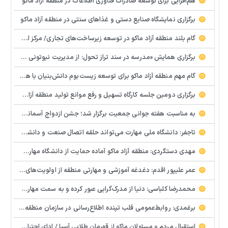
هم‌افزایی برای توسعه صادرات فناوری اطلاعات در منطقه آزاد ماکو
برگزاری نمایشگاه صنایع دستی و غذاهای سنتی در منطقه آزاد ماکو
گام بلند منطقه آزاد ماکو در توسعه زیرساخت‌های تجاری/ مرکز لجستیک مرزی بازرگان تصویب شد
️برگزاری همایش «مدرسه در سند تراز تحول: از مدیریت نیوتونی به رهبری کوانتومی» با مشارکت سازمان منطقه آزاد ماکو
گام مهم منطقه آزاد ماکو برای توسعه زیست‌بوم دانش‌بنیان با همکاری مرکز نوآوری و شتابدهنده‌های استارتاپ
برگزاری دومین جلسه کارگاه تسهیل و رفع موانع تولید منطقه آزاد ماکو
به مناسبت هفته جوانی جمعیت برگزار شد؛ جشن ازدواج آسمانی و ازدواج آسان در شهرستان پلدشت
تاجفر: دانشگاه ملی مهارت می‌تواند حلقه اتصال صنعت و دانشگاه باشد
مهدی دستگردی: منطقه آزاد ماکو آماده حمایت از دانشگاه مهارت‌محور است
عمر علیپور اقدم: دغدغه آموزشی و مهارتی منطقه از اولویت‌های اصلی ماست
محمدرضا کلباسی: دنیا از مدرک‌گرایی عبور کرده و به سمت مهارت حرکت می‌کند
برغمدی: روابط‌عمومی قلب تپنده اطلاع‌رسانی در سازمان منطقه آزاد ماکو است
استقبال مردم و مسئولان ماکو از قهرمان طلایی آسیا / ادای احترام ابوالفضل پیشه‌ور به شهدای گمنام