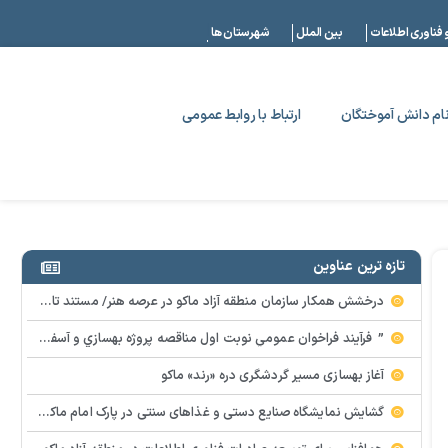
|
 فناوری اطلاعات
بین الملل
شهرستان ها
ام دانش آموختگان
ارتباط با روابط عمومی
تازه ترین عناوین
درخشش همکار سازمان منطقه آزاد ماکو در عرصه هنر/ مستند تاریخی «زری خانم» به کارگردانی احد عبادی رونمایی شد
” فرآيند فراخوان عمومي نوبت اول مناقصه پروژه بهسازي و آسفالت راه و پاركينگ مجموعه آب درماني شهرستان شوط منطقه آزاد ماكو “
آغاز بهسازی مسیر گردشگری دره «رند» ماکو
گشایش نمایشگاه صنایع دستی و غذاهای سنتی در پارک امام ماکو با محوریت توانمندسازی زنان