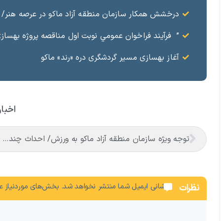
درخشش همکار سازمان منطقه آزاد ماکو در عرصه هنر/ مست
” فرآيند فراخوان عمومي نوبت اول مناقصه پروژه بهسازي و آسفال
آغاز بهسازی مسیر گردشگری دره «رند» ماکو
اخبار
توجه ویژه سازمان منطقه آزاد ماکو به ورزش/ احداث چندین سالن ورزشی با بیش از ۶۳ میلیارد ریال اعتبار
نشانی ایمیل شما منتشر نخواهد شد.
بخش‌های موردنیاز عل
نظرات