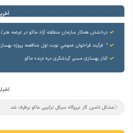
آخرین
درخشش همکار سازمان منطقه آزاد ماکو در عرصه هنر/ مست
” فرآيند فراخوان عمومي نوبت اول مناقصه پروژه بهسازي و آسفال
آغاز بهسازی مسیر گردشگری دره «رند» ماکو
اخبار
مشکل تامین گاز نیروگاه سیکل ترکیبی ماکو برطرف شد.