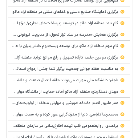
هم‌افزایی برای توسعه صادرات فناوری اطلاعات در منطقه آزاد ماکو
برگزاری نمایشگاه صنایع دستی و غذاهای سنتی در منطقه آزاد ماکو
گام بلند منطقه آزاد ماکو در توسعه زیرساخت‌های تجاری/ مرکز لجستیک مرزی بازرگان تصویب شد
️برگزاری همایش «مدرسه در سند تراز تحول: از مدیریت نیوتونی به رهبری کوانتومی» با مشارکت سازمان منطقه آزاد ماکو
گام مهم منطقه آزاد ماکو برای توسعه زیست‌بوم دانش‌بنیان با همکاری مرکز نوآوری و شتابدهنده‌های استارتاپ
برگزاری دومین جلسه کارگاه تسهیل و رفع موانع تولید منطقه آزاد ماکو
به مناسبت هفته جوانی جمعیت برگزار شد؛ جشن ازدواج آسمانی و ازدواج آسان در شهرستان پلدشت
تاجفر: دانشگاه ملی مهارت می‌تواند حلقه اتصال صنعت و دانشگاه باشد
مهدی دستگردی: منطقه آزاد ماکو آماده حمایت از دانشگاه مهارت‌محور است
عمر علیپور اقدم: دغدغه آموزشی و مهارتی منطقه از اولویت‌های اصلی ماست
محمدرضا کلباسی: دنیا از مدرک‌گرایی عبور کرده و به سمت مهارت حرکت می‌کند
برغمدی: روابط‌عمومی قلب تپنده اطلاع‌رسانی در سازمان منطقه آزاد ماکو است
استقبال مردم و مسئولان ماکو از قهرمان طلایی آسیا / ادای احترام ابوالفضل پیشه‌ور به شهدای گمنام