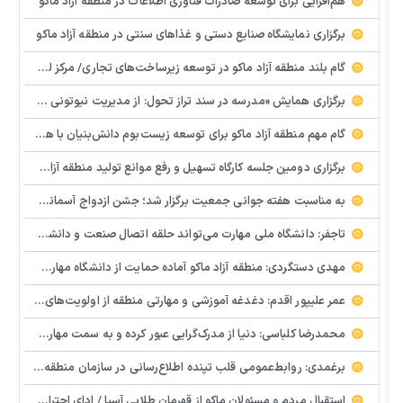
هم‌افزایی برای توسعه صادرات فناوری اطلاعات در منطقه آزاد ماکو
برگزاری نمایشگاه صنایع دستی و غذاهای سنتی در منطقه آزاد ماکو
گام بلند منطقه آزاد ماکو در توسعه زیرساخت‌های تجاری/ مرکز لجستیک مرزی بازرگان تصویب شد
️برگزاری همایش «مدرسه در سند تراز تحول: از مدیریت نیوتونی به رهبری کوانتومی» با مشارکت سازمان منطقه آزاد ماکو
گام مهم منطقه آزاد ماکو برای توسعه زیست‌بوم دانش‌بنیان با همکاری مرکز نوآوری و شتابدهنده‌های استارتاپ
برگزاری دومین جلسه کارگاه تسهیل و رفع موانع تولید منطقه آزاد ماکو
به مناسبت هفته جوانی جمعیت برگزار شد؛ جشن ازدواج آسمانی و ازدواج آسان در شهرستان پلدشت
تاجفر: دانشگاه ملی مهارت می‌تواند حلقه اتصال صنعت و دانشگاه باشد
مهدی دستگردی: منطقه آزاد ماکو آماده حمایت از دانشگاه مهارت‌محور است
عمر علیپور اقدم: دغدغه آموزشی و مهارتی منطقه از اولویت‌های اصلی ماست
محمدرضا کلباسی: دنیا از مدرک‌گرایی عبور کرده و به سمت مهارت حرکت می‌کند
برغمدی: روابط‌عمومی قلب تپنده اطلاع‌رسانی در سازمان منطقه آزاد ماکو است
استقبال مردم و مسئولان ماکو از قهرمان طلایی آسیا / ادای احترام ابوالفضل پیشه‌ور به شهدای گمنام