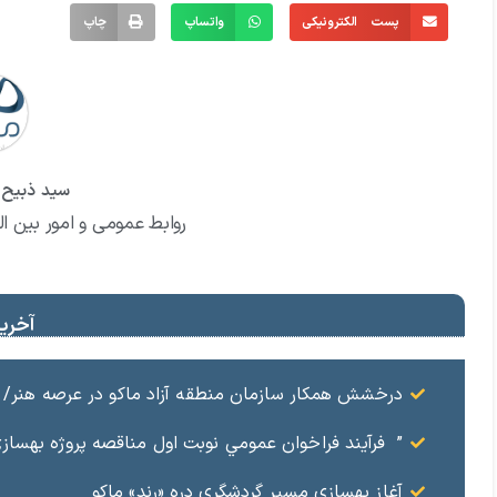
پست الکترونیکی
واتساپ
چاپ
سید ذبیح ا
روابط عمومی و امور بین ال
آخرین
درخشش همکار سازمان منطقه آزاد ماکو در عرصه هنر/ مست
” فرآيند فراخوان عمومي نوبت اول مناقصه پروژه بهسازي و آسفال
آغاز بهسازی مسیر گردشگری دره «رند» ماکو