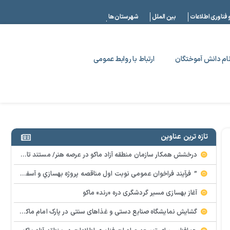
|
 فناوری اطلاعات
بین الملل
شهرستان ها
ام دانش آموختگان
ارتباط با روابط عمومی
تازه ترین عناوین
درخشش همکار سازمان منطقه آزاد ماکو در عرصه هنر/ مستند تاریخی «زری خانم» به کارگردانی احد عبادی رونمایی شد
” فرآيند فراخوان عمومي نوبت اول مناقصه پروژه بهسازي و آسفالت راه و پاركينگ مجموعه آب درماني شهرستان شوط منطقه آزاد ماكو “
آغاز بهسازی مسیر گردشگری دره «رند» ماکو
گشایش نمایشگاه صنایع دستی و غذاهای سنتی در پارک امام ماکو با محوریت توانمندسازی زنان