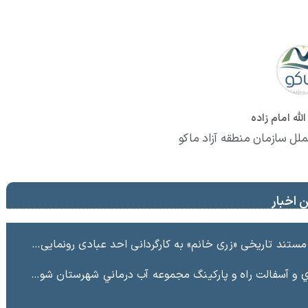
لله امام زاده
ملل سازمان منطقه آزاد ماکو
 اخبار
ند تاریخی «زری خانم» به کارگردانی احد عبادی رونمایی شد
ت راه و پاركينگ مجموعه آب درماني شهرستان شوط منطقه آزاد ماكو “