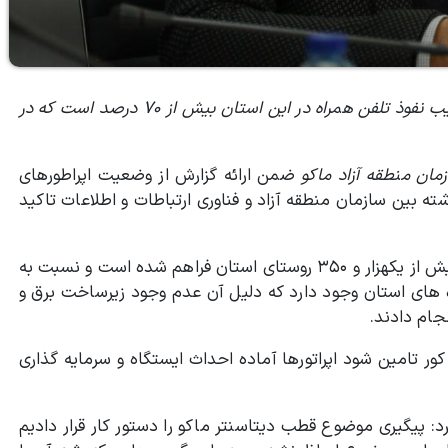
مدیرکل ارتباطات و فناوری اطلاعات آذربایجان‌غربی گفت: ضریب نفوذ تلفن همراه در این استان بیش از ۷۰ درصد است که در
مان منطقه آزاد ماکو
ضمن ارائه گزارش از وضعیت اپراطورهای
 بین سازمان منطقه آزاد و فناوری ارتباطات و اطلاعات تاکید
قاسم جلیلی نژاد با اشاره به اینكه تاكنون بستر اینترنت در بیش از یكهزار و ۳۵۰ روستای استان فراهم شده است و نسبت به
ای استان وجود دارد که دلیل آن عدم وجود زیرساخت برق و
جام دادند.
ر تامین شود اپراتورها آماده احداث ایستگاه و سرمایه گذاری
د:‌ پیگیری موضوع قطب دیتاسنتر ماکو را دستور کار قرار دادیم