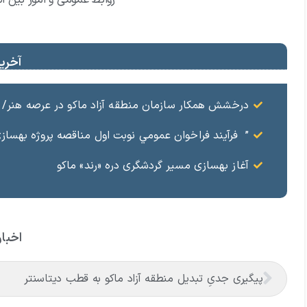
آخرین
درخشش همکار سازمان منطقه آزاد ماکو در عرصه هنر/ مست
” فرآيند فراخوان عمومي نوبت اول مناقصه پروژه بهسازي و آسفال
آغاز بهسازی مسیر گردشگری دره «رند» ماکو
اخبار
پیگیری جدیِ تبدیل منطقه آزاد ماکو به قطب دیتاسنتر