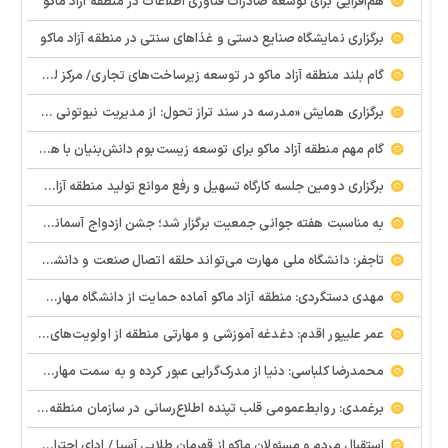
هم‌افزایی برای توسعه صادرات فناوری اطلاعات در منطقه آزاد ماکو
برگزاری نمایشگاه صنایع دستی و غذاهای سنتی در منطقه آزاد ماکو
گام بلند منطقه آزاد ماکو در توسعه زیرساخت‌های تجاری/ مرکز لجستیک مرزی بازرگان تصویب شد
️برگزاری همایش «مدرسه در سند تراز تحول: از مدیریت نیوتونی به رهبری کوانتومی» با مشارکت سازمان منطقه آزاد ماکو
گام مهم منطقه آزاد ماکو برای توسعه زیست‌بوم دانش‌بنیان با همکاری مرکز نوآوری و شتابدهنده‌های استارتاپ
برگزاری دومین جلسه کارگاه تسهیل و رفع موانع تولید منطقه آزاد ماکو
به مناسبت هفته جوانی جمعیت برگزار شد؛ جشن ازدواج آسمانی و ازدواج آسان در شهرستان پلدشت
تاجفر: دانشگاه ملی مهارت می‌تواند حلقه اتصال صنعت و دانشگاه باشد
مهدی دستگردی: منطقه آزاد ماکو آماده حمایت از دانشگاه مهارت‌محور است
عمر علیپور اقدم: دغدغه آموزشی و مهارتی منطقه از اولویت‌های اصلی ماست
محمدرضا کلباسی: دنیا از مدرک‌گرایی عبور کرده و به سمت مهارت حرکت می‌کند
برغمدی: روابط‌عمومی قلب تپنده اطلاع‌رسانی در سازمان منطقه آزاد ماکو است
استقبال مردم و مسئولان ماکو از قهرمان طلایی آسیا / ادای احترام ابوالفضل پیشه‌ور به شهدای گمنام