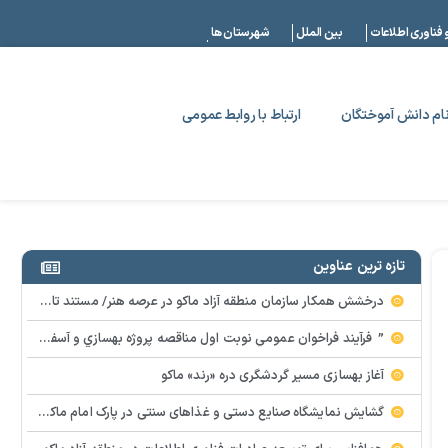
|
 فناوری اطلاعات
بین الملل
شهرستان ها
ام دانش آموختگان
ارتباط با روابط عمومی
تازه ترین عناوین
درخشش همکار سازمان منطقه آزاد ماکو در عرصه هنر/ مستند تاریخی «زری خانم» به کارگردانی احد عبادی رونمایی شد
” فرآيند فراخوان عمومي نوبت اول مناقصه پروژه بهسازي و آسفالت راه و پاركينگ مجموعه آب درماني شهرستان شوط منطقه آزاد ماكو “
آغاز بهسازی مسیر گردشگری دره «رند» ماکو
گشایش نمایشگاه صنایع دستی و غذاهای سنتی در پارک امام ماکو با محوریت توانمندسازی زنان