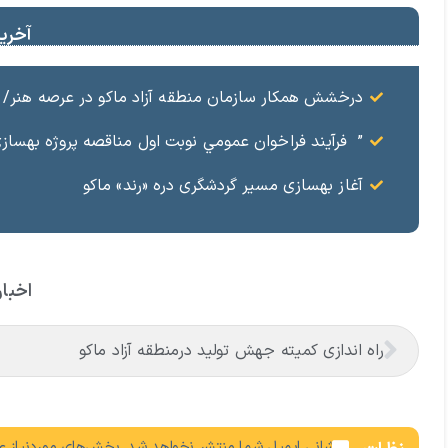
آخرین
درخشش همکار سازمان منطقه آزاد ماکو در عرصه هنر/ مست
” فرآيند فراخوان عمومي نوبت اول مناقصه پروژه بهسازي و آسفال
آغاز بهسازی مسیر گردشگری دره «رند» ماکو
اخبار
راه اندازی کمیته جهش تولید درمنطقه آزاد ماکو
نشانی ایمیل شما منتشر نخواهد شد.
بخش‌های موردنیاز عل