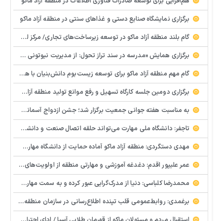
هم‌افزایی برای توسعه صادرات فناوری اطلاعات در منطقه آزاد ماکو
برگزاری نمایشگاه صنایع دستی و غذاهای سنتی در منطقه آزاد ماکو
گام بلند منطقه آزاد ماکو در توسعه زیرساخت‌های تجاری/ مرکز لجستیک مرزی بازرگان تصویب شد
️برگزاری همایش «مدرسه در سند تراز تحول: از مدیریت نیوتونی به رهبری کوانتومی» با مشارکت سازمان منطقه آزاد ماکو
گام مهم منطقه آزاد ماکو برای توسعه زیست‌بوم دانش‌بنیان با همکاری مرکز نوآوری و شتابدهنده‌های استارتاپ
برگزاری دومین جلسه کارگاه تسهیل و رفع موانع تولید منطقه آزاد ماکو
به مناسبت هفته جوانی جمعیت برگزار شد؛ جشن ازدواج آسمانی و ازدواج آسان در شهرستان پلدشت
تاجفر: دانشگاه ملی مهارت می‌تواند حلقه اتصال صنعت و دانشگاه باشد
مهدی دستگردی: منطقه آزاد ماکو آماده حمایت از دانشگاه مهارت‌محور است
عمر علیپور اقدم: دغدغه آموزشی و مهارتی منطقه از اولویت‌های اصلی ماست
محمدرضا کلباسی: دنیا از مدرک‌گرایی عبور کرده و به سمت مهارت حرکت می‌کند
برغمدی: روابط‌عمومی قلب تپنده اطلاع‌رسانی در سازمان منطقه آزاد ماکو است
استقبال مردم و مسئولان ماکو از قهرمان طلایی آسیا / ادای احترام ابوالفضل پیشه‌ور به شهدای گمنام