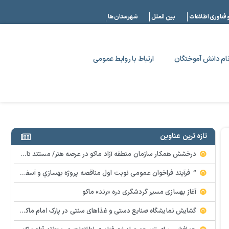
|
 فناوری اطلاعات
بین الملل
شهرستان ها
ام دانش آموختگان
ارتباط با روابط عمومی
تازه ترین عناوین
درخشش همکار سازمان منطقه آزاد ماکو در عرصه هنر/ مستند تاریخی «زری خانم» به کارگردانی احد عبادی رونمایی شد
” فرآيند فراخوان عمومي نوبت اول مناقصه پروژه بهسازي و آسفالت راه و پاركينگ مجموعه آب درماني شهرستان شوط منطقه آزاد ماكو “
آغاز بهسازی مسیر گردشگری دره «رند» ماکو
گشایش نمایشگاه صنایع دستی و غذاهای سنتی در پارک امام ماکو با محوریت توانمندسازی زنان