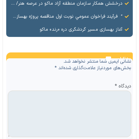
درخشش همکار سازمان منطقه آزاد ماکو در عرصه هنر/ مستند تاریخی «زری خانم» به کارگردانی احد عبادی رونمایی شد
” فرآيند فراخوان عمومي نوبت اول مناقصه پروژه بهسازي و آسفالت راه و پاركينگ مجموعه آب درماني شهرستان شوط منطقه آزاد ماكو “
آغاز بهسازی مسیر گردشگری دره «رند» ماکو
نظرات
نشانی ایمیل شما منتشر نخواهد شد.
بخش‌های موردنیاز علامت‌گذاری شده‌اند
*
دیدگاه
*