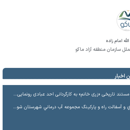
لله امام زاده
ملل سازمان منطقه آزاد ماکو
 اخبار
ند تاریخی «زری خانم» به کارگردانی احد عبادی رونمایی شد
ت راه و پاركينگ مجموعه آب درماني شهرستان شوط منطقه آزاد ماكو “