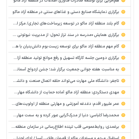
هم‌افزایی برای توسعه صادرات فناوری اطلاعات در منطقه آزاد ماکو
برگزاری نمایشگاه صنایع دستی و غذاهای سنتی در منطقه آزاد ماکو
گام بلند منطقه آزاد ماکو در توسعه زیرساخت‌های تجاری/ مرکز لجستیک مرزی بازرگان تصویب شد
️برگزاری همایش «مدرسه در سند تراز تحول: از مدیریت نیوتونی به رهبری کوانتومی» با مشارکت سازمان منطقه آزاد ماکو
گام مهم منطقه آزاد ماکو برای توسعه زیست‌بوم دانش‌بنیان با همکاری مرکز نوآوری و شتابدهنده‌های استارتاپ
برگزاری دومین جلسه کارگاه تسهیل و رفع موانع تولید منطقه آزاد ماکو
به مناسبت هفته جوانی جمعیت برگزار شد؛ جشن ازدواج آسمانی و ازدواج آسان در شهرستان پلدشت
تاجفر: دانشگاه ملی مهارت می‌تواند حلقه اتصال صنعت و دانشگاه باشد
مهدی دستگردی: منطقه آزاد ماکو آماده حمایت از دانشگاه مهارت‌محور است
عمر علیپور اقدم: دغدغه آموزشی و مهارتی منطقه از اولویت‌های اصلی ماست
محمدرضا کلباسی: دنیا از مدرک‌گرایی عبور کرده و به سمت مهارت حرکت می‌کند
برغمدی: روابط‌عمومی قلب تپنده اطلاع‌رسانی در سازمان منطقه آزاد ماکو است
استقبال مردم و مسئولان ماکو از قهرمان طلایی آسیا / ادای احترام ابوالفضل پیشه‌ور به شهدای گمنام