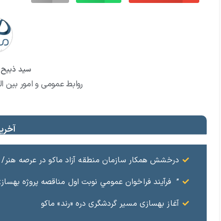
سید ذبیح ا
روابط عمومی و امور بین ال
آخرین
درخشش همکار سازمان منطقه آزاد ماکو در عرصه هنر/ مست
” فرآيند فراخوان عمومي نوبت اول مناقصه پروژه بهسازي و آسفال
آغاز بهسازی مسیر گردشگری دره «رند» ماکو