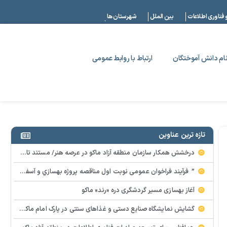
|
 فناوری اطلاعات
بین الملل
شهرستان ها
ام دانش آموختگان
ارتباط با روابط عمومی
تازه ترین عناوین
درخشش همکار سازمان منطقه آزاد ماکو در عرصه هنر/ مستند تاریخی «زری خانم» به کارگردانی احد عبادی رونمایی شد
” فرآيند فراخوان عمومي نوبت اول مناقصه پروژه بهسازي و آسفالت راه و پاركينگ مجموعه آب درماني شهرستان شوط منطقه آزاد ماكو “
آغاز بهسازی مسیر گردشگری دره «رند» ماکو
گشایش نمایشگاه صنایع دستی و غذاهای سنتی در پارک امام ماکو با محوریت توانمندسازی زنان