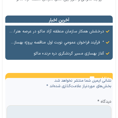
آخرین اخبار
درخشش همکار سازمان منطقه آزاد ماکو در عرصه هنر/ مستند تاریخی «زری خانم» به کارگردانی احد عبادی رونمایی شد
” فرآيند فراخوان عمومي نوبت اول مناقصه پروژه بهسازي و آسفالت راه و پاركينگ مجموعه آب درماني شهرستان شوط منطقه آزاد ماكو “
آغاز بهسازی مسیر گردشگری دره «رند» ماکو
نظرات
نشانی ایمیل شما منتشر نخواهد شد.
بخش‌های موردنیاز علامت‌گذاری شده‌اند
*
دیدگاه
*