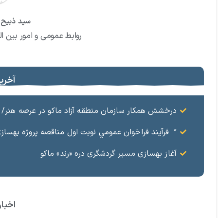
سید ذبیح ا
روابط عمومی و امور بین ال
آخرین
درخشش همکار سازمان منطقه آزاد ماکو در عرصه هنر/ مست
” فرآيند فراخوان عمومي نوبت اول مناقصه پروژه بهسازي و آسفال
آغاز بهسازی مسیر گردشگری دره «رند» ماکو
اخبار