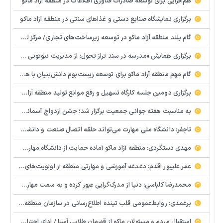
هم‌افزایی برای توسعه صادرات فناوری اطلاعات در منطقه آزاد ماکو
برگزاری نمایشگاه صنایع دستی و غذاهای سنتی در منطقه آزاد ماکو
گام بلند منطقه آزاد ماکو در توسعه زیرساخت‌های تجاری/ مرکز لجستیک مرزی بازرگان تصویب شد
️برگزاری همایش «مدرسه در سند تراز تحول: از مدیریت نیوتونی به رهبری کوانتومی» با مشارکت سازمان منطقه آزاد ماکو
گام مهم منطقه آزاد ماکو برای توسعه زیست‌بوم دانش‌بنیان با همکاری مرکز نوآوری و شتابدهنده‌های استارتاپ
برگزاری دومین جلسه کارگاه تسهیل و رفع موانع تولید منطقه آزاد ماکو
به مناسبت هفته جوانی جمعیت برگزار شد؛ جشن ازدواج آسمانی و ازدواج آسان در شهرستان پلدشت
تاجفر: دانشگاه ملی مهارت می‌تواند حلقه اتصال صنعت و دانشگاه باشد
مهدی دستگردی: منطقه آزاد ماکو آماده حمایت از دانشگاه مهارت‌محور است
عمر علیپور اقدم: دغدغه آموزشی و مهارتی منطقه از اولویت‌های اصلی ماست
محمدرضا کلباسی: دنیا از مدرک‌گرایی عبور کرده و به سمت مهارت حرکت می‌کند
برغمدی: روابط‌عمومی قلب تپنده اطلاع‌رسانی در سازمان منطقه آزاد ماکو است
استقبال مردم و مسئولان ماکو از قهرمان طلایی آسیا / ادای احترام ابوالفضل پیشه‌ور به شهدای گمنام