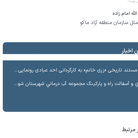
لله امام زاده
ملل سازمان منطقه آزاد ماکو
 اخبار
ند تاریخی «زری خانم» به کارگردانی احد عبادی رونمایی شد
ت راه و پاركينگ مجموعه آب درماني شهرستان شوط منطقه آزاد ماكو “
 مرتبط