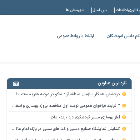
|
 فناوری اطلاعات
بین الملل
شهرستان ها
ام دانش آموختگان
ارتباط با روابط عمومی
تازه ترین عناوین
درخشش همکار سازمان منطقه آزاد ماکو در عرصه هنر/ مستند تاریخی «زری خانم» به کارگردانی احد عبادی رونمایی شد
” فرآيند فراخوان عمومي نوبت اول مناقصه پروژه بهسازي و آسفالت راه و پاركينگ مجموعه آب درماني شهرستان شوط منطقه آزاد ماكو “
آغاز بهسازی مسیر گردشگری دره «رند» ماکو
گشایش نمایشگاه صنایع دستی و غذاهای سنتی در پارک امام ماکو با محوریت توانمندسازی زنان