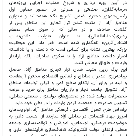
در آیین بهره برداری و شروع عملیات اجرایی پروژه‌های
سرمایه‌گذاری، صنعتی و عمرانی در حضور معاون اول
رئیس‌جمهور محترم، ضمن تشریح نگاه همه‌جانبه و متوازن
مناطق آزاد، از مثبت شدن تراز تجاری این مناطق پس از
گذشت سه‌دهه و در سالی که از سوی مقام معظم
رهبری‌(مدظله‌العالی)، به عنوان «تولید، دانش‌بنیان،
اشتغال‌آفرین» نامگذاری شده است، خبر داد. این موفقیت
بزرگ، بهترین نشانه برای کسانی است که دانسته و یا نادانسته
اصرار داشتند مناطق آزاد را نه سکوی صادرات، بلکه بارانداز
واردات و قاچاق معرفی کنند.
این برگ زرین مثبت شدن تراز تجاری مناطق آزاد، حاصل
برنامه‌ریزی مدیران مناطق و فعالین اقتصادی محترم آن‌هاست
و البته در ورای آن، ارتقای سطح کمی و کیفی تولیدات مناطق
آزاد، تشویق جامعه تجار و بازاریان مناطق برای خرید و عرضه
محصولات تولید شده در مجتمع‌های تولیدی ـ صنعتی مناطق،
تسهیل صادرات و هدفمند کردن واردات را در بطن خود دارد.
براساس طرح تحول اقتصادی ـ فرهنگی مناطق آزاد، اولویت‌های
امروز جهاد اقتصادی در مناطق آزاد عبارتند از: اهمیت دادن به
موضوعات فرهنگی، اجتماعی، آموزشی و توانمندسازی جامعه
محلی، ارتقای دولت الکترونیک، شفاف‌سازی فرآیند‌های اداری و