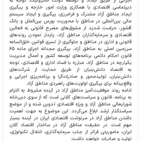
اجرایی از طریق ایجاد و توسعه دولت الکترونیک، توجه به
دیپلماسی اقتصادی با همکاری وزارت امور خارجه و پیگیری
ایجاد مناطق آزاد مشترک و فرامرزی، پیگیری و ایجاد سیستم
مالی بین‌المللی در مناطق با محوریت بورس بین‌الملل و بانک
آفشور، حراست شدید از مشوق‌های مصرح قانونی به فعالین
اقتصادی و سرمایه‌گذاران مناطق آزاد، پایدار نمودن روند‌های
قانونی و اداری در مناطق و جلوگیری از تسری قوانین خلق‌الساعه
سرزمین اصلی به مناطق آزاد، پیگیری مجدانه اجرای ماده‌ ۶۵
قانون احکام دائمی برنامه‌های توسعه کشور و اعمال مدیریت
یکپارچه در مناطق آزاد، مبارزه با فساد اداری و اقتصادی، توجه
به اقتصاد دانش‌بنیان از طریق حمایت از شرکت‌های
دانش‌بنیان، تولیدمحور و صادرات‌گرا و برنامه‌ریزی اجرایی و
واقع‌بینانه برای پیگیری اولویت‌های راهبردی مناطق آزاد.
ادامه روند موفقیت‌آمیز مناطق آزاد در آینده مشروط به التزام
به برنامه، قانون و سیاست‌های کلانی است که از سوی دبیرخانه
شورایعالی مناطق آزاد و ویژه اقتصادی تدوین شده و از موضع
سیاستگذار ارشد ابلاغ می‌گردد. این موضوع به جهت اهمیت
داشتن مناطق آزاد در سرنوشت اقتصادی ایران در آینده بسیار
مهم است. در حقیقت مناطق آزاد در ساختار اقتصاد کلان
ایران، ماموریتی فراتر از جذب سرمایه‌گذاری، انتقال تکنولوژی،
تولید و صادرات خواهند داشت.