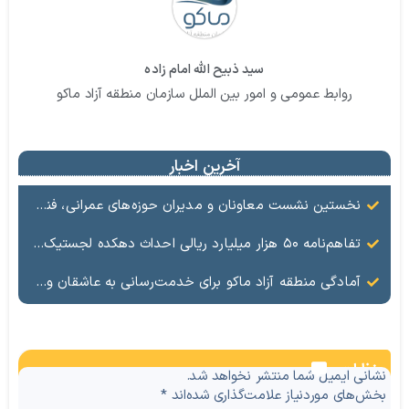
سید ذبیح الله امام زاده
روابط عمومی و امور بین الملل سازمان منطقه آزاد ماکو
آخرین اخبار
نخستین نشست معاونان و مدیران حوزه‌های عمرانی، فنی، شهرسازی، محیط‌زیست، خدمات شهری و لجستیک ۱۸ منطقه آزاد در سال ۱۴۰۵ برگزار شد
تفاهم‌نامه ۵۰ هزار میلیارد ریالی احداث دهکده لجستیک ماکو امضا شد
آمادگی منطقه آزاد ماکو برای خدمت‌رسانی به عاشقان ولایت در آیین وداع و تشییع قائد امت
نظرات
نشانی ایمیل شما منتشر نخواهد شد.
بخش‌های موردنیاز علامت‌گذاری شده‌اند
*