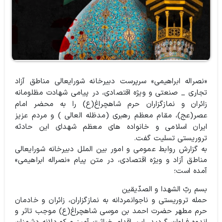
«نصراله ابراهیمی» سرپرست دبیرخانه شورایعالی مناطق آزاد
تجاری _ صنعتی و ویژه اقتصادی، در پیامی شهادت مظلومانه
زائران و نمازگزاران حرم شاهچراغ(ع) را به محضر امام
عصر(عج)، مقام معظم رهبری (مدظله العالی ) و مردم عزیز
ایران اسلامی و خانواده های معظم شهدای این حادثه
تروریستی تسلیت گفت.
به گزارش روابط عمومی و امور بین الملل دبیرخانه شورایعالی
مناطق آزاد و ویژه اقتصادی، در متن پیام «نصراله ابراهیمی»
آمده است؛
بسم ربّ الشهدا و الصدّیقین
حمله تروریستی و ناجوانمردانه به نمازگزاران، زائران و خادمان
حرم مطهر حضرت احمد بن موسی شاهچراغ(ع) موجب تاثر و