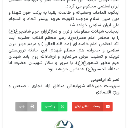
اندوه فراوان گردید. این اقدام خباثت آمیز و کوردلانه دشمنان
ایران اسلامی محکوم می گردد.
اینگونه اقدامات وحشیانه و ظالمانه یقینا به برکت خون شهدا و
دین مبین اسلام موجب تقویت هرچه بیشتر اتحاد و انسجام
ملی ایران اسلامی خواهد شد.
اینجانب شهادت مظلومانه زائران و نمازگزاران حرم شاهچراغ(ع)
را به محضر امام عصر(عج)، رهبر معظم انقلاب حضرت آیت
الله العظمی امام خامنه ای (مد ظله العالی ) و مردم عزیز ایران
اسلامی و خانواده های معظم شهدای این حادثه تروریستی
تبریک و تسلیت عرض می‌نمایم و ان‌شاءالله روح بلند شهدای
حرم مطهر شاهچراغ(ع)، با سرور و سالار شهیدان حضرت ابا
عبدالله الحسین(ع) همنشین خواهند بود.
نصرالله ابراهیمی
سرپرست دبیرخانه شورایعالی مناطق آزاد تجاری ـ صنعتی و
ویژه اقتصادی
پست الکترونیکی
واتساپ
چاپ