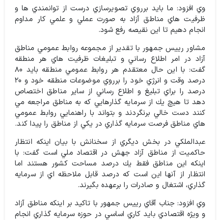
وي افزود: ما بايد برروي تصويرسازي درست از توانمندي ها و
ظرفيت هاي مناطق آزاد به صورت عملي و علمي كار مداوم
انجام دهيم تا اين نقيصه رفع شود.
مشاور رييس جمهور با تقدير از مجموعه روابط عمومي مناطق
آزاد در امر اطلاع رساني و تبليغات ظرفيت هاي هر منطقه
گفت: با اين حال معتقدم هر روابط عمومي منطقه بايد ۸۰
درصد وقت و انرژي خود را برروي موضوعات منطقه خود و ۲۰
درصد را براي تبليغ و اطلاع رساني از ساير مناطق اختصاص
دهد تا هيچ يك از سرمايه گذارهايي كه به مناطق مراجعه مي
كنند دست خالي برنگردند و بتواند با راهنمايي روابط عمومي
هاي مناطق فرصت سرمايه گذاري در يكي از مناطق را پيدا كند.
عبدالملكي در بخش ديگري از سخنانش با بيان اينكه انتظار
حاكميت از مناطق آزاد جهش در اقتصاد ملي است گفت: با
اينكه اين مناطق فقط يك درصد مساحت كشور هستند اما
انتظار از آنها اين است كه درصد قابل ملاحظه اي از سرمايه
گذاري، اشتغال و صادرات را برعهده بگيرند.
وي افزود: جناب آقاي رييس جمهور با تاكيد بر اينكه مناطق آزاد
و ويژه اقتصادي بايد كاري اساسي در حوزه سرمايه گذاري انجام