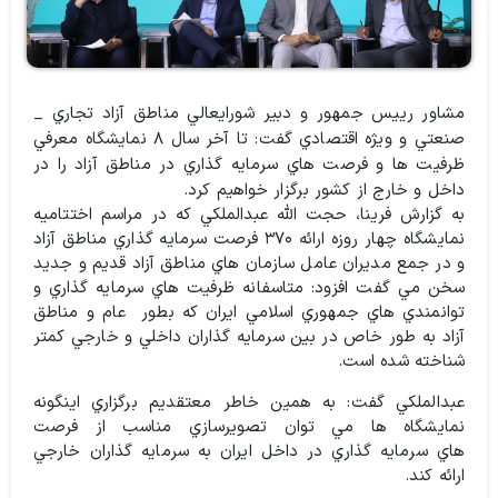
مشاور رييس جمهور و دبير شورايعالي مناطق آزاد تجاري _
صنعتي و ويژه اقتصادي گفت: تا آخر سال ۸ نمايشگاه معرفي
ظرفيت ها و فرصت هاي سرمايه گذاري در مناطق آزاد را در
داخل و خارج از كشور برگزار خواهيم كرد.
به گزارش فرينا، حجت الله عبدالملكي كه در مراسم اختتاميه
نمايشگاه چهار روزه ارائه ۳۷۰ فرصت سرمايه گذاري مناطق آزاد
و در جمع مديران عامل سازمان هاي مناطق آزاد قديم و جديد
سخن مي گفت افزود: متاسفانه ظرفيت هاي سرمايه گذاري و
توانمندي هاي جمهوري اسلامي ايران كه بطور عام و مناطق
آزاد به طور خاص در بين سرمايه گذاران داخلي و خارجي كمتر
شناخته شده است.
عبدالملكي گفت: به همين خاطر معتقديم برگزاري اينگونه
نمايشگاه ها مي توان تصويرسازي مناسب از فرصت
هاي سرمايه گذاري در داخل ايران به سرمايه گذاران خارجي
ارائه كند.