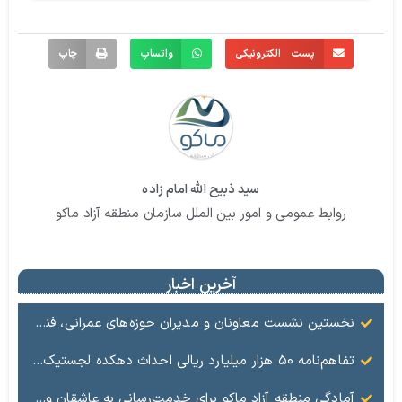
پست الکترونیکی
واتساپ
چاپ
سید ذبیح الله امام زاده
روابط عمومی و امور بین الملل سازمان منطقه آزاد ماکو
آخرین اخبار
نخستین نشست معاونان و مدیران حوزه‌های عمرانی، فنی، شهرسازی، محیط‌زیست، خدمات شهری و لجستیک ۱۸ منطقه آزاد در سال ۱۴۰۵ برگزار شد
تفاهم‌نامه ۵۰ هزار میلیارد ریالی احداث دهکده لجستیک ماکو امضا شد
آمادگی منطقه آزاد ماکو برای خدمت‌رسانی به عاشقان ولایت در آیین وداع و تشییع قائد امت