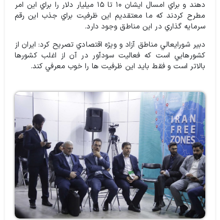
دهند و براي امسال ايشان ۱۰ تا ۱۵ ميليار دلار را براي اين امر
مطرح كردند كه ما معتقديم اين ظرفيت براي جذب اين رقم
سرمايه گذاري در اين مناطق وجود دارد.
دبير شورايعالي مناطق آزاد و ويژه اقتصادي تصريح كرد: ايران از
كشورهايي است كه فعاليت سودآور در آن از اغلب كشورها
بالاتر است و فقط بايد اين ظرفيت ها را خوب معرفي كند.