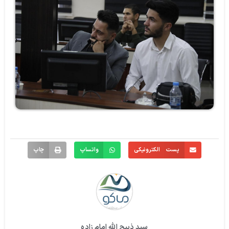
پست الکترونیکی
واتساپ
چاپ
سید ذبیح الله امام زاده