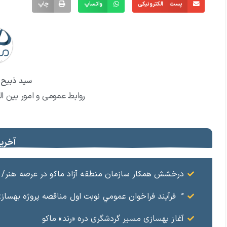
پست الکترونیکی
واتساپ
چاپ
سید ذبیح ا
روابط عمومی و امور بین ال
آخرین
درخشش همکار سازمان منطقه آزاد ماکو در عرصه هنر/ مست
” فرآيند فراخوان عمومي نوبت اول مناقصه پروژه بهسازي و آسفال
آغاز بهسازی مسیر گردشگری دره «رند» ماکو