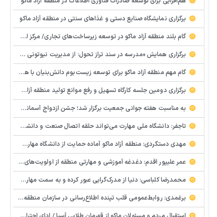
هم‌افزایی برای توسعه صادرات فناوری اطلاعات در منطقه آزاد ماکو
برگزاری نمایشگاه صنایع دستی و غذاهای سنتی در منطقه آزاد ماکو
گام بلند منطقه آزاد ماکو در توسعه زیرساخت‌های تجاری/ مرکز لجستیک مرزی بازرگان تصویب شد
️برگزاری همایش «مدرسه در سند تراز تحول: از مدیریت نیوتونی به رهبری کوانتومی» با مشارکت سازمان منطقه آزاد ماکو
گام مهم منطقه آزاد ماکو برای توسعه زیست‌بوم دانش‌بنیان با همکاری مرکز نوآوری و شتابدهنده‌های استارتاپ
برگزاری دومین جلسه کارگاه تسهیل و رفع موانع تولید منطقه آزاد ماکو
به مناسبت هفته جوانی جمعیت برگزار شد؛ جشن ازدواج آسمانی و ازدواج آسان در شهرستان پلدشت
تاجفر: دانشگاه ملی مهارت می‌تواند حلقه اتصال صنعت و دانشگاه باشد
مهدی دستگردی: منطقه آزاد ماکو آماده حمایت از دانشگاه مهارت‌محور است
عمر علیپور اقدم: دغدغه آموزشی و مهارتی منطقه از اولویت‌های اصلی ماست
محمدرضا کلباسی: دنیا از مدرک‌گرایی عبور کرده و به سمت مهارت حرکت می‌کند
برغمدی: روابط‌عمومی قلب تپنده اطلاع‌رسانی در سازمان منطقه آزاد ماکو است
استقبال مردم و مسئولان ماکو از قهرمان طلایی آسیا / ادای احترام ابوالفضل پیشه‌ور به شهدای گمنام