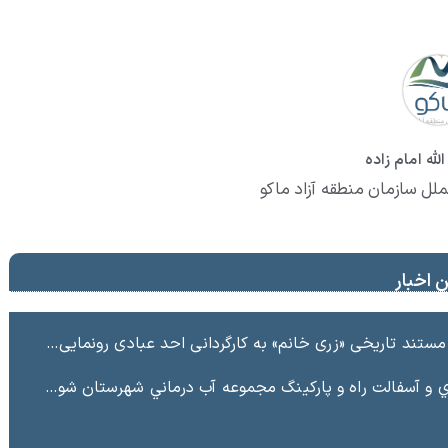
لله امام زاده
ملل سازمان منطقه آزاد ماکو
 اخبار
ند تاریخی «زری خانم» به کارگردانی احد عبادی رونمایی شد
ت راه و پاركينگ مجموعه آب درماني شهرستان شوط منطقه آزاد ماكو “