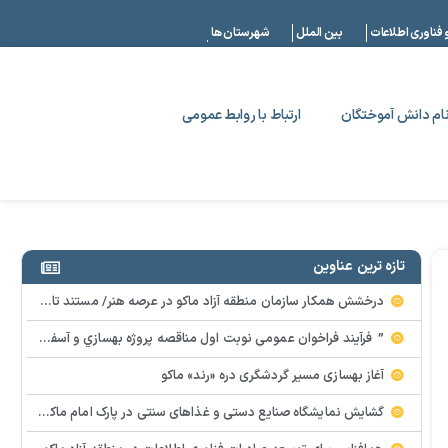
|
 فناوری اطلاعات
بین الملل
شهرستان ها
ام دانش آموختگان
ارتباط با روابط عمومی
تازه ترین عناوین
درخشش همکار سازمان منطقه آزاد ماکو در عرصه هنر/ مستند تاریخی «زری خانم» به کارگردانی احد عبادی رونمایی شد
” فرآيند فراخوان عمومي نوبت اول مناقصه پروژه بهسازي و آسفالت راه و پاركينگ مجموعه آب درماني شهرستان شوط منطقه آزاد ماكو “
آغاز بهسازی مسیر گردشگری دره «رند» ماکو
گشایش نمایشگاه صنایع دستی و غذاهای سنتی در پارک امام ماکو با محوریت توانمندسازی زنان