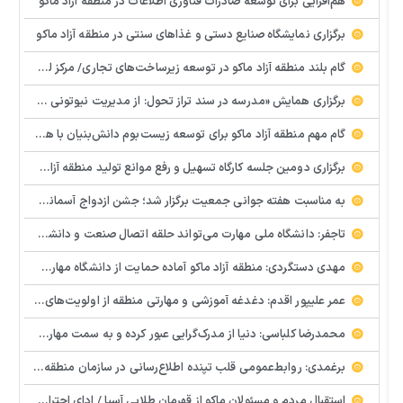
هم‌افزایی برای توسعه صادرات فناوری اطلاعات در منطقه آزاد ماکو
برگزاری نمایشگاه صنایع دستی و غذاهای سنتی در منطقه آزاد ماکو
گام بلند منطقه آزاد ماکو در توسعه زیرساخت‌های تجاری/ مرکز لجستیک مرزی بازرگان تصویب شد
️برگزاری همایش «مدرسه در سند تراز تحول: از مدیریت نیوتونی به رهبری کوانتومی» با مشارکت سازمان منطقه آزاد ماکو
گام مهم منطقه آزاد ماکو برای توسعه زیست‌بوم دانش‌بنیان با همکاری مرکز نوآوری و شتابدهنده‌های استارتاپ
برگزاری دومین جلسه کارگاه تسهیل و رفع موانع تولید منطقه آزاد ماکو
به مناسبت هفته جوانی جمعیت برگزار شد؛ جشن ازدواج آسمانی و ازدواج آسان در شهرستان پلدشت
تاجفر: دانشگاه ملی مهارت می‌تواند حلقه اتصال صنعت و دانشگاه باشد
مهدی دستگردی: منطقه آزاد ماکو آماده حمایت از دانشگاه مهارت‌محور است
عمر علیپور اقدم: دغدغه آموزشی و مهارتی منطقه از اولویت‌های اصلی ماست
محمدرضا کلباسی: دنیا از مدرک‌گرایی عبور کرده و به سمت مهارت حرکت می‌کند
برغمدی: روابط‌عمومی قلب تپنده اطلاع‌رسانی در سازمان منطقه آزاد ماکو است
استقبال مردم و مسئولان ماکو از قهرمان طلایی آسیا / ادای احترام ابوالفضل پیشه‌ور به شهدای گمنام