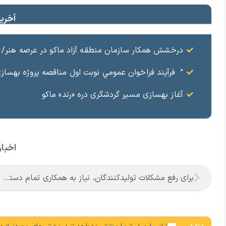
آخرین
درخشش همکار سازمان منطقه آزاد ماکو در عرصه هنر/ مست
” فرآيند فراخوان عمومي نوبت اول مناقصه پروژه بهسازي و آسفال
آغاز بهسازی مسیر گردشگری دره «رند» ماکو
اخبار
برای رفع مشکلات تولیدکنندگان، نیاز به همکاری تمام دستگاه های اجرایی در سطح ملی است