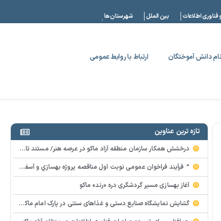
|
 فناوری اطلاعات
بین الملل
شهرستان ها
ام دانش آموختگان
ارتباط با روابط عمومی
تازه ترین عناوین
درخشش همکار سازمان منطقه آزاد ماکو در عرصه هنر/ مستند تاریخی «زری خانم» به کارگردانی احد عبادی رونمایی شد
” فرآيند فراخوان عمومي نوبت اول مناقصه پروژه بهسازي و آسفالت راه و پاركينگ مجموعه آب درماني شهرستان شوط منطقه آزاد ماكو “
آغاز بهسازی مسیر گردشگری دره «رند» ماکو
گشایش نمایشگاه صنایع دستی و غذاهای سنتی در پارک امام ماکو با محوریت توانمندسازی زنان