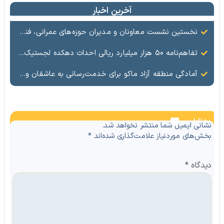
آخرین اخبار
نخستین نشست معاونان و مدیران حوزه‌های عمرانی، فنی، شهرسازی، محیط‌زیست، خدمات شهری و لجستیک ۱۸ منطقه آزاد در سال ۱۴۰۵ برگزار شد
تفاهم‌نامه ۵۰ هزار میلیارد ریالی احداث دهکده لجستیک ماکو امضا شد
آمادگی منطقه آزاد ماکو برای خدمت‌رسانی به عاشقان ولایت در آیین وداع و تشییع قائد امت
نظرات
نشانی ایمیل شما منتشر نخواهد شد.
بخش‌های موردنیاز علامت‌گذاری شده‌اند
*
دیدگاه
*