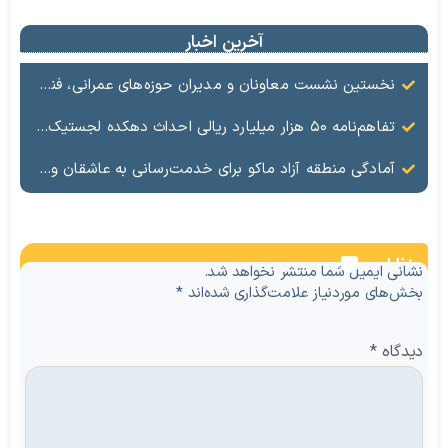
آخرین اخبار
نخستین نشست معاونان و مدیران حوزه‌های عمرانی، فنی، شهرسازی، محیط‌زیست، خدمات شهری و لجستیک ۱۸ منطقه آزاد در سال ۱۴۰۵ برگزار شد
تفاهم‌نامه ۵۰ هزار میلیارد ریالی احداث دهکده لجستیک ماکو امضا شد
آمادگی منطقه آزاد ماکو برای خدمت‌رسانی به عاشقان ولایت در آیین وداع و تشییع قائد امت
نظرات
نشانی ایمیل شما منتشر نخواهد شد.
بخش‌های موردنیاز علامت‌گذاری شده‌اند
*
دیدگاه
*