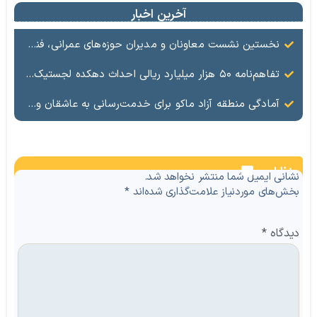
آخرین اخبار
نخستین نشست معاونان و مدیران حوزه‌های عمرانی، فنی، شهرسازی، محیط‌زیست، خدمات شهری و لجستیک ۱۸ منطقه آزاد در سال ۱۴۰۵ برگزار شد
تفاهم‌نامه ۵۰ هزار میلیارد ریالی احداث دهکده لجستیک ماکو امضا شد
آمادگی منطقه آزاد ماکو برای خدمت‌رسانی به عاشقان ولایت در آیین وداع و تشییع قائد امت
نظرات
نشانی ایمیل شما منتشر نخواهد شد.
بخش‌های موردنیاز علامت‌گذاری شده‌اند
*
دیدگاه
*