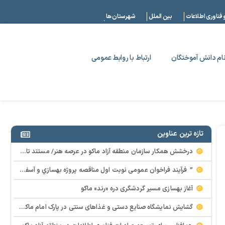
|
 فناوری اطلاعات
بین الملل
شهرستان ها
ام دانش آموختگان
ارتباط با روابط عمومی
تازه ترین عناوین
درخشش همکار سازمان منطقه آزاد ماکو در عرصه هنر/ مستند تاریخی «زری خانم» به کارگردانی احد عبادی رونمایی شد
” فرآيند فراخوان عمومي نوبت اول مناقصه پروژه بهسازي و آسفالت راه و پاركينگ مجموعه آب درماني شهرستان شوط منطقه آزاد ماكو “
آغاز بهسازی مسیر گردشگری دره «رند» ماکو
گشایش نمایشگاه صنایع دستی و غذاهای سنتی در پارک امام ماکو با محوریت توانمندسازی زنان