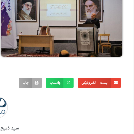
پست الکترونیکی
واتساپ
چاپ
سید ذبیح ا