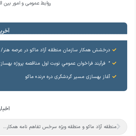
روابط عمومی و امور بین ال
آخرین
درخشش همکار سازمان منطقه آزاد ماکو در عرصه هنر/ مست
” فرآيند فراخوان عمومي نوبت اول مناقصه پروژه بهسازي و آسفال
آغاز بهسازی مسیر گردشگری دره «رند» ماکو
اخبار
منطقه آزاد ماکو و منطقه ویژه سرخس تفاهم نامه همکاری امضا کردند