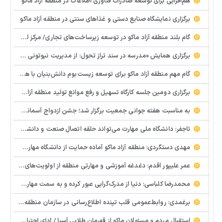
هم‌افزایی برای توسعه صادرات فناوری اطلاعات در منطقه آزاد ماکو
برگزاری نمایشگاه صنایع دستی و غذاهای سنتی در منطقه آزاد ماکو
گام بلند منطقه آزاد ماکو در توسعه زیرساخت‌های تجاری/ مرکز لجستیک مرزی بازرگان تصویب شد
️برگزاری همایش «مدرسه در سند تراز تحول: از مدیریت نیوتونی به رهبری کوانتومی» با مشارکت سازمان منطقه آزاد ماکو
گام مهم منطقه آزاد ماکو برای توسعه زیست‌بوم دانش‌بنیان با همکاری مرکز نوآوری و شتابدهنده‌های استارتاپ
برگزاری دومین جلسه کارگاه تسهیل و رفع موانع تولید منطقه آزاد ماکو
به مناسبت هفته جوانی جمعیت برگزار شد؛ جشن ازدواج آسمانی و ازدواج آسان در شهرستان پلدشت
تاجفر: دانشگاه ملی مهارت می‌تواند حلقه اتصال صنعت و دانشگاه باشد
مهدی دستگردی: منطقه آزاد ماکو آماده حمایت از دانشگاه مهارت‌محور است
عمر علیپور اقدم: دغدغه آموزشی و مهارتی منطقه از اولویت‌های اصلی ماست
محمدرضا کلباسی: دنیا از مدرک‌گرایی عبور کرده و به سمت مهارت حرکت می‌کند
برغمدی: روابط‌عمومی قلب تپنده اطلاع‌رسانی در سازمان منطقه آزاد ماکو است
استقبال مردم و مسئولان ماکو از قهرمان طلایی آسیا / ادای احترام ابوالفضل پیشه‌ور به شهدای گمنام